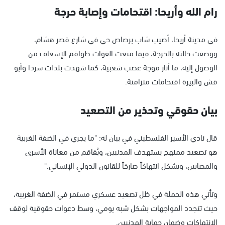
رام الله وأريحا: اقتحامات وإصابة حرجة
في مدينة أريحا، أصيب شاب برصاص حي في شارع قصر هشام،
ووصفت حالته بالحرجة، فيما منعت القوات طواقم الإسعاف من
الوصول إليه، ما أثار موجة غضب شعبية، كما شهدت بلدات سردا وأبو
قش والبيرة اقتحامات متزامنة.
بيان حقوقي وتحذير من التصعيد
قال نادي الأسير الفلسطيني في بيان له: "ما يجري في الضفة الغربية
هو تصعيد ممنهج يستهدف المدنيين، ويُفاقم من معاناة الأسرى
والمصابين، ويشكل انتهاكاً صارخاً للقانون الدولي الإنساني."
وتأتي هذه الحملة في ظل تصعيد عسكري مستمر في الضفة الغربية،
حيث تتجدد المواجهات بشكل شبه يومي، وسط دعوات حقوقية لوقف
الانتهاكات وضمان حماية المدنيين.