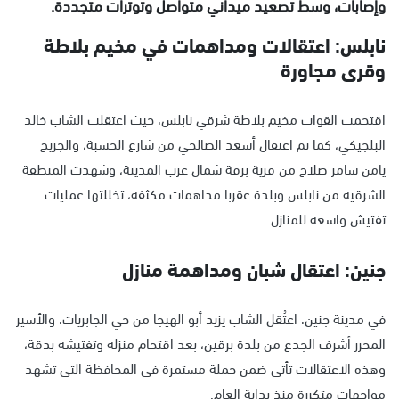
وإصابات، وسط تصعيد ميداني متواصل وتوترات متجددة.
نابلس: اعتقالات ومداهمات في مخيم بلاطة
وقرى مجاورة
اقتحمت القوات مخيم بلاطة شرقي نابلس، حيث اعتقلت الشاب خالد
البلجيكي، كما تم اعتقال أسعد الصالحي من شارع الحسبة، والجريح
يامن سامر صلاح من قرية برقة شمال غرب المدينة، وشهدت المنطقة
الشرقية من نابلس وبلدة عقربا مداهمات مكثفة، تخللتها عمليات
تفتيش واسعة للمنازل.
جنين: اعتقال شبان ومداهمة منازل
في مدينة جنين، اعتُقل الشاب يزيد أبو الهيجا من حي الجابريات، والأسير
المحرر أشرف الجدع من بلدة برقين، بعد اقتحام منزله وتفتيشه بدقة،
وهذه الاعتقالات تأتي ضمن حملة مستمرة في المحافظة التي تشهد
مواجهات متكررة منذ بداية العام.