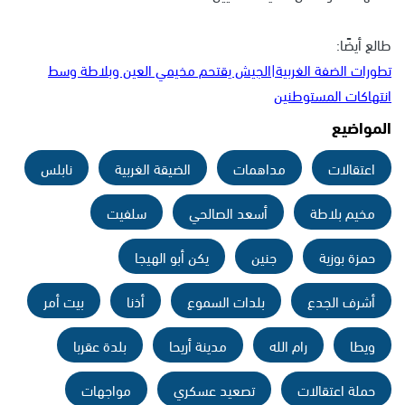
طالع أيضًا:
تطورات الضفة الغربية|الجيش يقتحم مخيمي العين وبلاطة وسط
انتهاكات المستوطنين
المواضيع
اعتقالات
مداهمات
الضيقة الغربية
نابلس
مخيم بلاطة
أسعد الصالحي
سلفيت
حمزة بوزية
جنين
يكن أبو الهيجا
أشرف الجدع
بلدات السموع
أذنا
بيت أمر
ويطا
رام الله
مدينة أريحا
بلدة عقربا
حملة اعتقالات
تصعيد عسكري
مواجهات