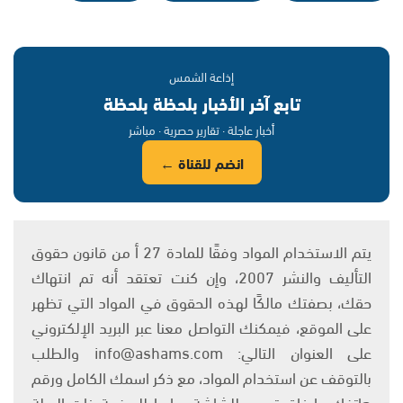
إذاعة الشمس
تابع آخر الأخبار بلحظة بلحظة
أخبار عاجلة · تقارير حصرية · مباشر
انضم للقناة ←
يتم الاستخدام المواد وفقًا للمادة 27 أ من قانون حقوق
التأليف والنشر 2007، وإن كنت تعتقد أنه تم انتهاك
حقك، بصفتك مالكًا لهذه الحقوق في المواد التي تظهر
على الموقع، فيمكنك التواصل معنا عبر البريد الإلكتروني
على العنوان التالي: info@ashams.com والطلب
بالتوقف عن استخدام المواد، مع ذكر اسمك الكامل ورقم
هاتفك وإرفاق تصوير للشاشة ورابط للصفحة ذات الصلة