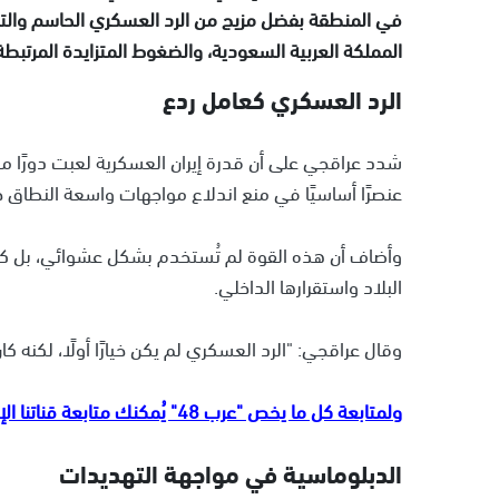
في المنطقة بفضل مزيج من الرد العسكري الحاسم والت
المملكة العربية السعودية، والضغوط المتزايدة المرتبطة 
الرد العسكري كعامل ردع
شدد عراقجي على أن قدرة إيران العسكرية لعبت دورًا محور
عنصرًا أساسيًا في منع اندلاع مواجهات واسعة النطاق خ
وأضاف أن هذه القوة لم تُستخدم بشكل عشوائي، بل كان
البلاد واستقرارها الداخلي.
وقال عراقجي: "الرد العسكري لم يكن خيارًا أولًا، لكنه كا
ولمتابعة كل ما يخص "عرب 48" يُمكنك متابعة قناتنا الإخبارية على تلجرام
الدبلوماسية في مواجهة التهديدات