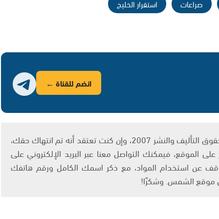
صراعات
استقرار الخليج
انضم للقناة ←
يتم الاستخدام المواد وفقًا للمادة 27 أ من قانون حقوق التأليف والنشر 2007، وإن كنت تعتقد أنه تم انتهاك حقك،
لى الموقع، فيمكنك التواصل معنا عبر البريد الإلكتروني على
info@ashams.c والطلب بالتوقف عن استخدام المواد، مع ذكر اسمك الكامل ورقم هاتفك
ى موقع الشمس. وشكرًا!