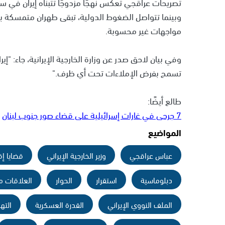
تصريحات عراقجي تعكس نهجًا مزدوجًا تتبناه إيران في سي
وبينما تتواصل الضغوط الدولية، تبقى طهران متمسكة بموق
مواجهات غير محسوبة.
وفي بيان لاحق صدر عن وزارة الخارجية الإيرانية، جاء: "
تسمح بفرض الإملاءات تحت أي ظرف."
طالع أيضًا:
7 جرحى في غارات إسرائيلية على قضاء صور جنوب لبنان
المواضيع
عباس عراقجي
وزير الخارجية الإيراني
قضايا إق
دبلوماسية
استقرار
الحوار
العلاقات م
الملف النووي الإيراني
القدرة العسكرية
الته