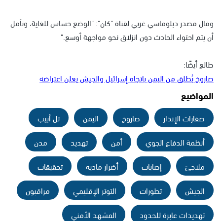
وقال مصدر دبلوماسي غربي لقناة "كان": "الوضع حساس للغاية، ونأمل
أن يتم احتواء الحادث دون انزلاق نحو مواجهة أوسع."
طالع أيضًا:
صاروخ يُطلق من اليمن باتجاه إسرائيل والجيش يعلن اعتراضه
المواضيع
صفارات الإنذار
صاروخ
اليمن
تل أبيب
أنظمة الدفاع الجوي
أمن
تهديد
مدن
ملاجئ
إصابات
أضرار مادية
تحقيقات
الجيش
تطورات
التوتر الإقليمي
مراقبون
تهديدات عابرة للحدود
المشهد الأمني