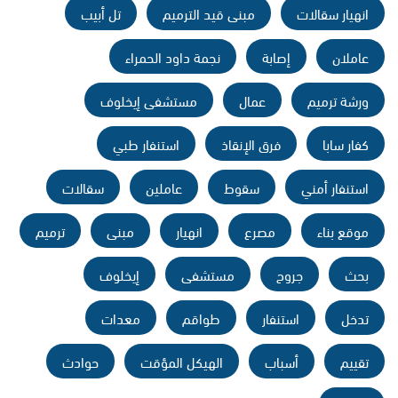
انهيار سقالات
مبنى قيد الترميم
تل أبيب
عاملان
إصابة
نجمة داود الحمراء
ورشة ترميم
عمال
مستشفى إيخلوف
كفار سابا
فرق الإنقاذ
استنفار طبي
استنفار أمني
سقوط
عاملين
سقالات
موقع بناء
مصرع
انهيار
مبنى
ترميم
بحث
جروح
مستشفى
إيخلوف
تدخل
استنفار
طواقم
معدات
تقييم
أسباب
الهيكل المؤقت
حوادث