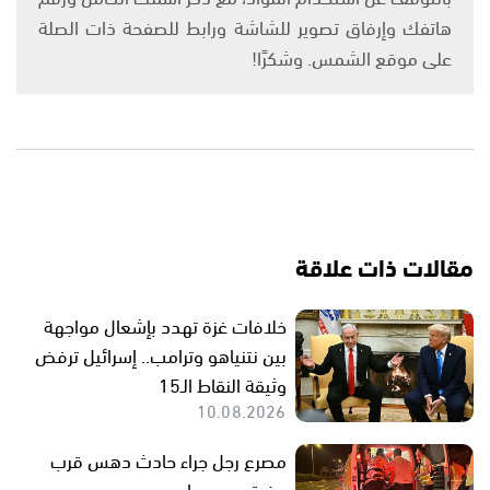
هاتفك وإرفاق تصوير للشاشة ورابط للصفحة ذات الصلة
على موقع الشمس. وشكرًا!
مقالات ذات علاقة
خلافات غزة تهدد بإشعال مواجهة
بين نتنياهو وترامب.. إسرائيل ترفض
وثيقة النقاط الـ15
10.08.2026
مصرع رجل جراء حادث دهس قرب
مفرق برديسيا