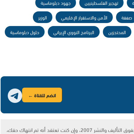
تهجير الفلسطينيين
جهود دبلوماسية
صفقة
الأمن والاستقرار الإقليمي
الوزير
المحتجزين
البرنامج النووي الإيراني
حلول دبلوماسية
انضم للقناة ←
يتم الاستخدام المواد وفقًا للمادة 27 أ من قانون حقوق التأليف والنشر 2007، وإن كنت تعتقد أنه تم انتهاك حقك،