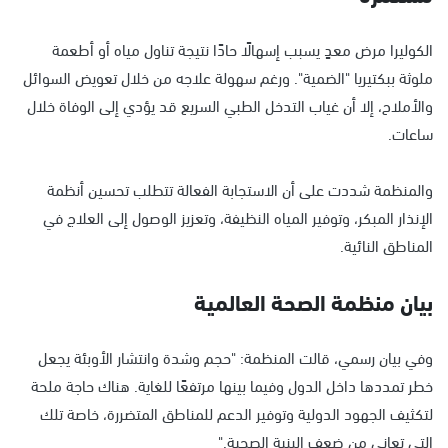
الكوليرا مرض معدٍ يسبب إسهالًا حادًا نتيجة تناول مياه أو أطعمة
ملوثة ببكتيريا "الضمية". ورغم سهولة علاجه من خلال تعويض السوائل
والأملاح، إلا أن غياب التدخل الطبي السريع قد يؤدي إلى الوفاة خلال
ساعات.
والمنظمة شددت على أن الاستجابة الفعالة تتطلب تحسين أنظمة
الإنذار المبكر، وتوفير المياه النظيفة، وتعزيز الوصول إلى العلاج في
المناطق النائية.
بيان منظمة الصحة العالمية
وفي بيان رسمي، قالت المنظمة: "حجم وشدة وانتشار الأوبئة يجعل
خطر تمددها داخل الدول وفيما بينها مرتفعًا للغاية. هناك حاجة ملحة
لتكثيف الجهود الدولية وتوفير الدعم للمناطق المتضررة، خاصة تلك
التي تعاني من ضعف البنية الصحية."