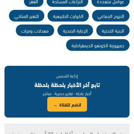
عوامل متعددة
النزاعات المسلحة
الفقر
النزوح الجماعي
الكوارث الطبيعية
التغير المناخي
البنية التحتية
الرعاية الصحية
معدلات وفيات
جمهورية الكونغو الديمقراطية
إذاعة الشمس
تابع آخر الأخبار بلحظة بلحظة
أخبار عاجلة · تقارير حصرية · مباشر
انضم للقناة ←
يتم الاستخدام المواد وفقًا للمادة 27 أ من قانون حقوق