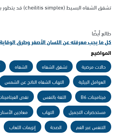
تشقق الشفاه البسيط (cheilitis simplex) قد يتطور بسبب الحكة المستمرة إلى تقشر أو نزيف.
طالع أيضًا
كل ما يجب معرفته عن اللسان الأصفر وطرق الوقاية 
المواضيع
حالات مرضية
تشقق الشفاه
الشفاه
أ
العوامل البيئية
التهاب الشفاه الناتج عن الشمس
فيتامينات B6
الثقة بالنفس
نقص الفيتامينا
مستحضرات التجميل
التهاب
معاجين الأسنان
التنفس عبر الفم
الصحة
إنزيمات اللعاب