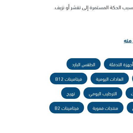
منه
جهزة التدفئة
الطقس البارد
العادات اليومية
فيتامينات B12
ت
الترطيب اليومي
تهيج
منتجات فموية
فيتامينات B2