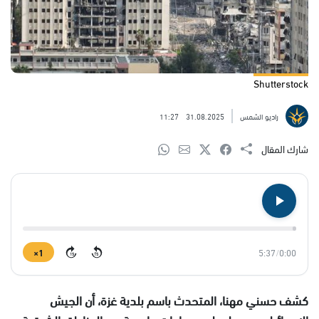
Shutterstock
راديو الشمس
31.08.2025
11:27
شارك المقال
1×
5:37
/
0:00
15
15
كشف حسني مهنا، المتحدث باسم بلدية غزة، أن الجيش