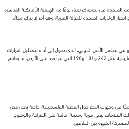
م المتحدة في نيويورك يمثل نوعًا من الهيمنة الأمريكية المباشرة
ياز الولايات المتحدة للدولة العبرية، وهو أمر لا يترك مجالًا
و في مجلس الأمن الدولي، الذي تحول إلى أداة لتعطيل القرارات
المتعلقة بتحقيق السلام والأمن، مع استدلاله بقرارات تاريخية مثل 242 و181 و198 التي لم تُنفذ على الأرض، ما يفاقم
 واضحًا في وجهات النظر حول القضية الفلسطينية، خاصة بعد رفض
رن الأميركية عام 2018، لكن رغم ذلك العلاقات تبقى قوية ومتينة، قائمة على الصراحة والوضوح
شتركة الكبيرة بين الطرفين.