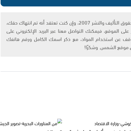
يتم الاستخدام المواد وفقًا للمادة 27 أ من قانون حقوق التأليف والنشر 2007، وإن كنت تعتقد أنه تم انتهاك حقك،
لى الموقع، فيمكنك التواصل معنا عبر البريد الإلكتروني على
info@ashams.c والطلب بالتوقف عن استخدام المواد، مع ذكر اسمك الكامل ورقم هاتفك
ى موقع الشمس. وشكرًا!