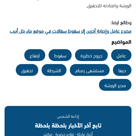
الورشة واقتادته للتحقيق.
وطالع ايضا:
مصرع عامل وإصابة آخرين إثر سقوط سقالات في موقع بناء بتل أبيب
المواضيع
عامل
جروح خطيرة
سقوط
ارتفاع
حيفا
مستشفى رمبام
الشرطة
تحقيق
مدير الورشة
إذاعة الشمس
تابع آخر الأخبار بلحظة بلحظة
أخبار عاجلة · تقارير حصرية · مباشر