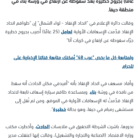
عامًا) بجروح خطيرة بعد سقوطه عن ارتفاع في ورشة بناء في
منطقة حيفا.
وقالت دائرة الإعلام في "اتحاد الإنقاذ - لواء الشمال" إن "طواقم اتحاد
الإنقاذ قدّمت الإسعافات الأولية
لعامل
(25 عامًا) أُصيب بجروح خطيرة
جرّاء سقوطه عن ارتفاع في كريات آتا"
ولمتابعة كل ما يخص "عرب 48" يُمكنك متابعة قناتنا الإخبارية على
تلجرام
وأفاد مسعف في اتحاد الإنقاذ بأنه "أفيدفي مكان الحادث أنه سقط
من نافذة في ورشة
بناء
. وبمساعدة طاقم سيارة إسعاف تابعة لاتحاد
الإنقاذ قدّمتُ له الإسعافات الأولية في الموقع، ومن ثم نُقل إلى
مستشفى رمبام في حيفا، وهو بحالة
خطيرة
".
بدورها، باشرت الشرطة التحقيق في ملابسات
الحادث
، وأخطرت مكتب
وزارة الاقتصاد (الصناعة والتجارة والتشغيل)، وقالت إنها اعتقلت مدير