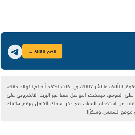
انضم للقناة ←
يتم الاستخدام المواد وفقًا للمادة 27 أ من قانون حقوق التأليف والنشر 2007، وإن كنت تعتقد أنه تم انتهاك حقك،
لى الموقع، فيمكنك التواصل معنا عبر البريد الإلكتروني على
info@ashams.c والطلب بالتوقف عن استخدام المواد، مع ذكر اسمك الكامل ورقم هاتفك
ى موقع الشمس. وشكرًا!