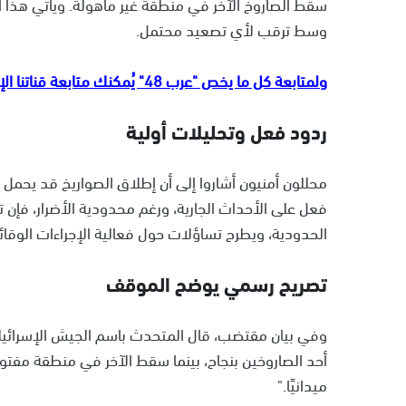
سقط الصاروخ الآخر في منطقة غير مأهولة. ويأتي هذا ا
وسط ترقب لأي تصعيد محتمل.
ولمتابعة كل ما يخص "عرب 48" يُمكنك متابعة قناتنا الإخبارية على تلجرام
ردود فعل وتحليلات أولية
محللون أمنيون أشاروا إلى أن إطلاق الصواريخ قد يحمل 
فعل على الأحداث الجارية، ورغم محدودية الأضرار، فإن 
الحدودية، ويطرح تساؤلات حول فعالية الإجراءات الوقا
تصريح رسمي يوضح الموقف
وفي بيان مقتضب، قال المتحدث باسم الجيش الإسرائيلي
أحد الصاروخين بنجاح، بينما سقط الآخر في منطقة مفتو
ميدانيًا."