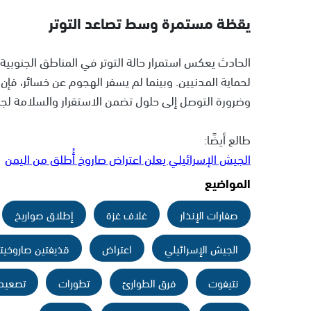
يقظة مستمرة وسط تصاعد التوتر
الحادث يعكس استمرار حالة التوتر في المناطق الجنوبية
لحماية المدنيين. وبينما لم يسفر الهجوم عن خسائر، فإن 
وضرورة التوصل إلى حلول تضمن الاستقرار والسلامة لجم
طالع أيضًا:
الجيش الإسرائيلي يعلن اعتراض صاروخ أُطلق من اليمن
المواضيع
صفارات الإنذار
غلاف غزة
إطلاق صواريخ
الجيش الإسرائيلي
اعتراض
قذيفتين صاروخيت
نتيفوت
فرق الطوارئ
تطورات
تصعيد