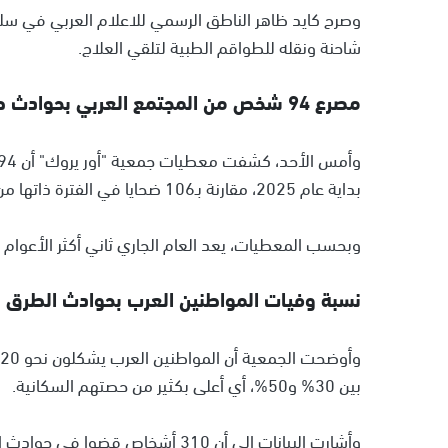
وصرح كايد ظاهر الناطق الرسمي للاعلام العربي في سل
شاحنة ونقله للطواقم الطبية لتلقي العلاج.
مصرع 94 شخص من المجتمع العربي بحوادث طرق منذ بداية العام الجاري
بداية عام 2025، مقارنة بـ106 ضحايا في الفترة ذاتها من العام الماضي.
وبحسب المعطيات، يعد العام الجاري ثاني أكثر الأعوام دموية في العقد الأ
نسبة وفيات المواطنين العرب بحوادث الطرق
بين 30% و50%، أي أعلى بكثير من حصتهم السكانية.