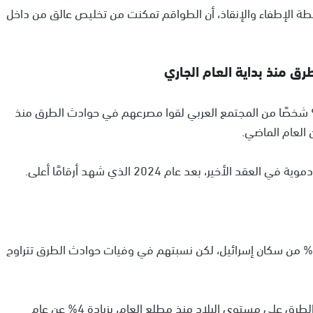
طة الإطفاء والإنقاذ، أن الطواقم تمكنت من تخليص عالق من داخل
وأمس الأحد، كشفت معطيات جمعية "أور يروك" أن 94 شخصًا من المجتمع العربي لقوا مصرعهم في حوادث الطرق منذ
خير، بعد عام 2024 الذي شهد أرقامًا أعلى.
وأوضحت الجمعية أن المواطنين العرب يشكلون نحو 20% من سكان إسرائيل، لكن نسبتهم في وفيات حوادث الطرق تتراوح
وأشارت البيانات إلى أن 310 أشخاص قضوا في حوادث الطرق على مستوى البلاد منذ مطلع العام، بزيادة 4% عن عام