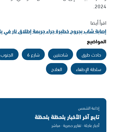
2024.
اقرأ أيضا
إصابة شاب بجروح خطيرة جراء جريمة إطلاق نار في يا
المواضيع
حادث طرق
شاحنتين
شارع 6
الجنوب
سلطة الإطفاء
العلاج
إذاعة الشمس
تابع آخر الأخبار بلحظة بلحظة
أخبار عاجلة · تقارير حصرية · مباشر