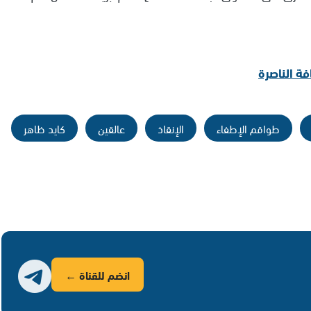
فة الناصرة
طواقم الإطفاء
الإنقاذ
عالقين
كايد ظاهر
انضم للقناة ←