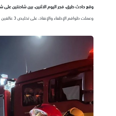
وقع حادث طرق، فجر اليوم الاثنين، بين شاحنتين على شارع 6 بإتجاه الج
وعملت طواقم الإطفاء والإنقاذ، على تخليص 3 عالقين من داخل شاحنة جراء