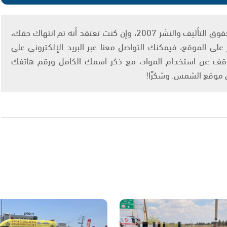
يتم الاستخدام المواد وفقًا للمادة 27 أ من قانون حقوق التأليف والنشر 2007، وإن كنت تعتقد أنه تم انتهاك حقك،
لى الموقع، فيمكنك التواصل معنا عبر البريد الإلكتروني على
info@ashams.c والطلب بالتوقف عن استخدام المواد، مع ذكر اسمك الكامل ورقم هاتفك
ى موقع الشمس. وشكرًا!