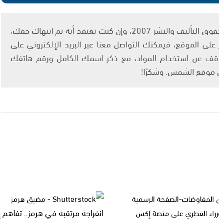
يتم الاستخدام المواد وفقًا للمادة 27 أ من قانون حقوق التأليف والنشر 2007، وإن كنت تعتقد أنه تم انتهاك حقك،
لى الموقع، فيمكنك التواصل معنا عبر البريد الإلكتروني على
info@ashams.c والطلب بالتوقف عن استخدام المواد، مع ذكر اسمك الكامل ورقم هاتفك
ى موقع الشمس. وشكرًا!
انفراجة مرتقبة في هرمز.. تفاهم إ