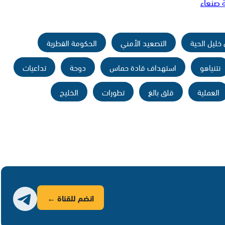
 صنعاء
 خليل الحية
التصعيد الأمني
الحكومة القطرية
نتنياهو
استهداف قادة حماس
دوحة
تداعيات
العملية
قلق بالغ
تطورات
الخليج
انضم للقناة ←