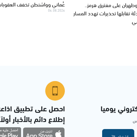
عُماني وواشنطن تخفف العقوبا
هران على مفترق هرمز..
06.08.2026
ة تقابلها تحذيرات تهدد المسار
سي
تروني يوميا
احصل على تطبيق اذاع
إطلاع دائم بالأخبار أولاً
مس
اشترك الآن