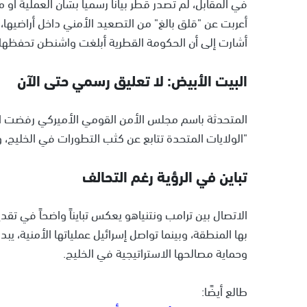
في المقابل، لم تصدر قطر بياناً رسمياً بشأن العملية أو
أعربت عن "قلق بالغ" من التصعيد الأمني داخل أراضيها،
أشارت إلى أن الحكومة القطرية أبلغت واشنطن تحفظها 
البيت الأبيض: لا تعليق رسمي حتى الآن
المتحدثة باسم مجلس الأمن القومي الأميركي رفضت التع
"الولايات المتحدة تتابع عن كثب التطورات في الخليج،
تباين في الرؤية رغم التحالف
الاتصال بين ترامب ونتنياهو يعكس تبايناً واضحاً في تق
بها المنطقة، وبينما تواصل إسرائيل عملياتها الأمنية، 
وحماية مصالحها الاستراتيجية في الخليج.
طالع أيضًا: