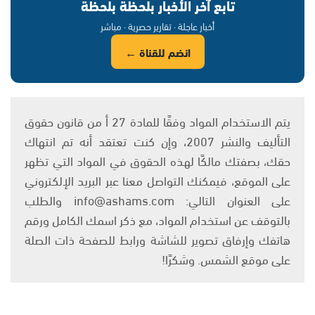
تابع آخر الأخبار بلحظة بلحظة
أخبار عاجلة · تقارير حصرية · مباشر
انضم للقناة ←
يتم الاستخدام المواد وفقًا للمادة 27 أ من قانون حقوق
التأليف والنشر 2007، وإن كنت تعتقد أنه تم انتهاك
حقك، بصفتك مالكًا لهذه الحقوق في المواد التي تظهر
على الموقع، فيمكنك التواصل معنا عبر البريد الإلكتروني
على العنوان التالي: info@ashams.com والطلب
بالتوقف عن استخدام المواد، مع ذكر اسمك الكامل ورقم
هاتفك وإرفاق تصوير للشاشة ورابط للصفحة ذات الصلة
على موقع الشمس. وشكرًا!