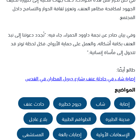
الجهود لمكافحة مظاهر العنف، وتعزيز ثقافة الحوار والتسامح داخل
المجتمع.
وفي بيان صادر عن نجمة داوود الحمراء، جاء فيه: "نُجدد دعوتنا إلى نبذ
العنف بكافة أشكاله، والعمل على حماية الأرواح، فكل لحظة توتر قد
تتحول إلى مأساة إنسانية."
طالع أيضًا:
إصابة شاب في حادثة عنف بشارع جبريل المطران في القدس
المواضيع
إصابة
شاب
جروح خطيرة
حادث عنف
مدينة الطيرة
الطواقم الطبية
بلاغ عاجل
الإسعافات الأولية
إصابات بالغة
المستشفى