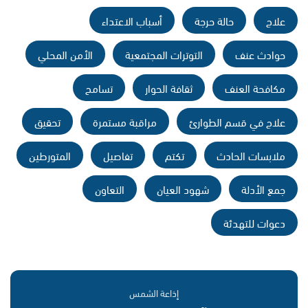
علاج
حالة حرجة
أسباب الاعتداء
حوادث عنف
التوترات المجتمعية
الأمن المحلي
مكافحة العنف
ثقافة الحوار
تسامح
علاج في قسم الطوارئ
مراقبة مستمرة
تحقيق
ملابسات الحادث
تكتم
تفاصيل
المتورطين
جمع الأدلة
شهود العيان
التعاون
دعوات للتهدئة
إذاعة الشمس