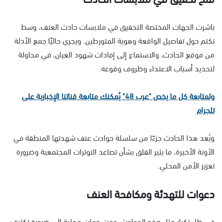
باشرت الجهات المختصة التحقيق في ملابسات حادث العنف، وسط
تكتم حول تفاصيل الواقعة وهوية المتورطين. ويجري حاليًا جمع الأدلة
من موقع الحادث، والاستماع إلى إفادات شهود العيان، في محاولة
لتحديد أسباب الاعتداء وظروف وقوعه.
ولمتابعة كل ما يخص "عرب 48" يُمكنك متابعة قناتنا الإخبارية على
تلجرام
ويُعد هذا الحادث جزءًا من سلسلة حوادث عنف شهدتها المنطقة في
الآونة الأخيرة، ما يثير القلق بشأن تصاعد التوترات المجتمعية وضرورة
تعزيز الأمن المحلي.
دعوات للتهدئة ومكافحة العنف
في ظل تكرار مثل هذه الحوادث، دعت جهات محلية إلى ضرورة تكثيف