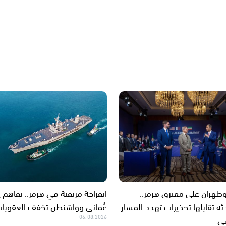
هران على مفترق هرمز..
انفراجة مرتقبة في هرمز.. تفاهم إ
ة تقابلها تحذيرات تهدد المسار
عُماني وواشنطن تخفف العقوبا
سي
06.08.2026