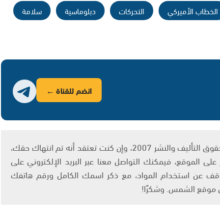
الخطاب الأميركي
التحركات
دبلوماسية
سلامة
انضم للقناة ←
يتم الاستخدام المواد وفقًا للمادة 27 أ من قانون حقوق التأليف والنشر 2007، وإن كنت تعتقد أنه تم انتهاك حقك،
لى الموقع، فيمكنك التواصل معنا عبر البريد الإلكتروني على
info@ashams.c والطلب بالتوقف عن استخدام المواد، مع ذكر اسمك الكامل ورقم هاتفك
ى موقع الشمس. وشكرًا!