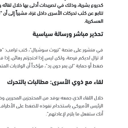
كدروع بشرية، وذلك في تصريحات أدلى بها خلال لقائه 
تتابع عن كثب تحركات الأسرى داخل غزة، مشيراً إلى أن
العسكرية.
تحذير مباشر ورسالة سياسية
في منشور على منصة "تروث سوشيال"، كتب ترامب: "هذا هو
لا تزال لديكم فرصة، ولكن ليس إذا احتجزتم رهائن، إذا
ضغط أو حماية "لن يمر دون رد"، مؤكداً أن الولايات ا
لقاء مع ذوي الأسرى: مطالبات بالتحرك
خلال اللقاء الذي جمعه بوفد من المحتجزين المحررين وذ
الرئيس الأميركي باستخدام نفوذه للضغط على الأطراف ا
أنك ستفعل ما يلزم لإعادتهم".