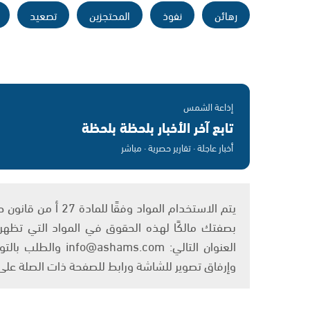
رهائن
نفوذ
المحتجزين
تصعيد
إذاعة الشمس
تابع آخر الأخبار بلحظة بلحظة
أخبار عاجلة · تقارير حصرية · مباشر
بصفتك مالكًا لهذه الحقوق في المواد التي تظهر ع
العنوان التالي: om
وإرفاق تصوير للشاشة ورابط للصفحة ذات الصلة عل