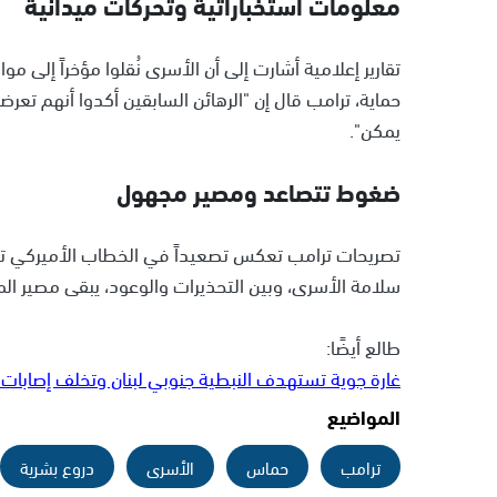
معلومات استخباراتية وتحركات ميدانية
تقارير إعلامية أشارت إلى أن الأسرى نُقلوا مؤخراً إلى
حماية، ترامب قال إن "الرهائن السابقين أكدوا أنهم تعرض
يمكن".
ضغوط تتصاعد ومصير مجهول
تصريحات ترامب تعكس تصعيداً في الخطاب الأميركي تجا
سلامة الأسرى، وبين التحذيرات والوعود، يبقى مصير الم
طالع أيضًا:
غارة جوية تستهدف النبطية جنوبي لبنان وتخلف إصابات 
المواضيع
ترامب
حماس
الأسرى
دروع بشرية