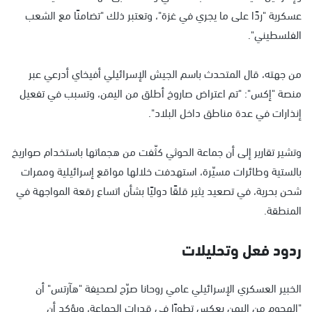
عسكرية "ردًا على ما يجري في غزة"، وتعتبر ذلك "تضامنًا مع الشعب
الفلسطيني".
من جهته، قال المتحدث باسم الجيش الإسرائيلي أفيخاي أدرعي عبر
منصة "إكس": "تم اعتراض صاروخ أطلق من اليمن، وتسبب في تفعيل
إنذارات في عدة مناطق داخل البلاد".
وتشير تقارير إلى أن جماعة الحوثي كثّفت من هجماتها باستخدام صواريخ
بالستية وطائرات مسيّرة، استهدفت خلالها مواقع إسرائيلية وممرات
شحن بحرية، في تصعيد يثير قلقًا دوليًا بشأن اتساع رقعة المواجهة في
المنطقة.
ردود فعل وتحليلات
الخبير العسكري الإسرائيلي عامي روحانا صرّح لصحيفة "هآرتس" أن
"الهجوم من اليمن يعكس تطورًا في قدرات الجماعة، ويؤكد أن