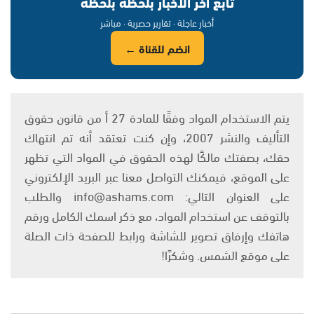
تابع آخر الأخبار بلحظة بلحظة
أخبار عاجلة · تقارير حصرية · مباشر
انضم للقناة ←
يتم الاستخدام المواد وفقًا للمادة 27 أ من قانون حقوق
التأليف والنشر 2007، وإن كنت تعتقد أنه تم انتهاك
حقك، بصفتك مالكًا لهذه الحقوق في المواد التي تظهر
على الموقع، فيمكنك التواصل معنا عبر البريد الإلكتروني
على العنوان التالي: info@ashams.com والطلب
بالتوقف عن استخدام المواد، مع ذكر اسمك الكامل ورقم
هاتفك وإرفاق تصوير للشاشة ورابط للصفحة ذات الصلة
على موقع الشمس. وشكرًا!