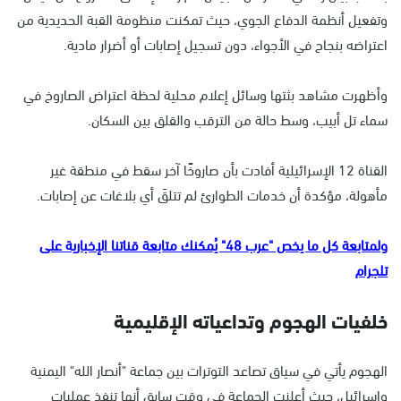
وتفعيل أنظمة الدفاع الجوي، حيث تمكنت منظومة القبة الحديدية من
اعتراضه بنجاح في الأجواء، دون تسجيل إصابات أو أضرار مادية.
وأظهرت مشاهد بثتها وسائل إعلام محلية لحظة اعتراض الصاروخ في
سماء تل أبيب، وسط حالة من الترقب والقلق بين السكان.
القناة 12 الإسرائيلية أفادت بأن صاروخًا آخر سقط في منطقة غير
مأهولة، مؤكدة أن خدمات الطوارئ لم تتلقَ أي بلاغات عن إصابات.
ولمتابعة كل ما يخص "عرب 48" يُمكنك متابعة قناتنا الإخبارية على
تلجرام
خلفيات الهجوم وتداعياته الإقليمية
الهجوم يأتي في سياق تصاعد التوترات بين جماعة "أنصار الله" اليمنية
وإسرائيل، حيث أعلنت الجماعة في وقت سابق أنها تنفذ عمليات