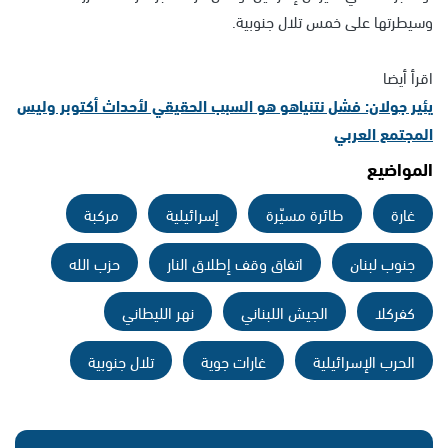
وسيطرتها على خمس تلال جنوبية.
اقرأ أيضا
يئير جولان: فشل نتنياهو هو السبب الحقيقي لأحداث أكتوبر وليس
المجتمع العربي
المواضيع
غارة
طائرة مسيّرة
إسرائيلية
مركبة
جنوب لبنان
اتفاق وقف إطلاق النار
حزب الله
كفركلا
الجيش اللبناني
نهر الليطاني
الحرب الإسرائيلية
غارات جوية
تلال جنوبية