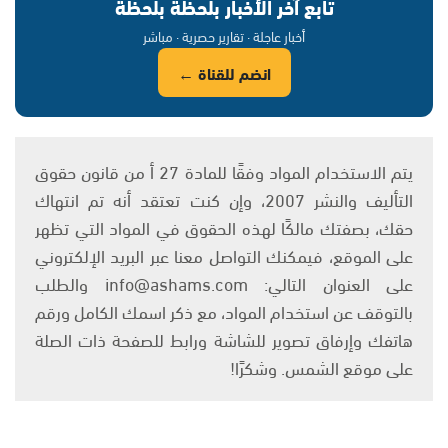
تابع آخر الأخبار بلحظة بلحظة
أخبار عاجلة · تقارير حصرية · مباشر
انضم للقناة ←
يتم الاستخدام المواد وفقًا للمادة 27 أ من قانون حقوق
التأليف والنشر 2007، وإن كنت تعتقد أنه تم انتهاك
حقك، بصفتك مالكًا لهذه الحقوق في المواد التي تظهر
على الموقع، فيمكنك التواصل معنا عبر البريد الإلكتروني
على العنوان التالي: info@ashams.com والطلب
بالتوقف عن استخدام المواد، مع ذكر اسمك الكامل ورقم
هاتفك وإرفاق تصوير للشاشة ورابط للصفحة ذات الصلة
على موقع الشمس. وشكرًا!