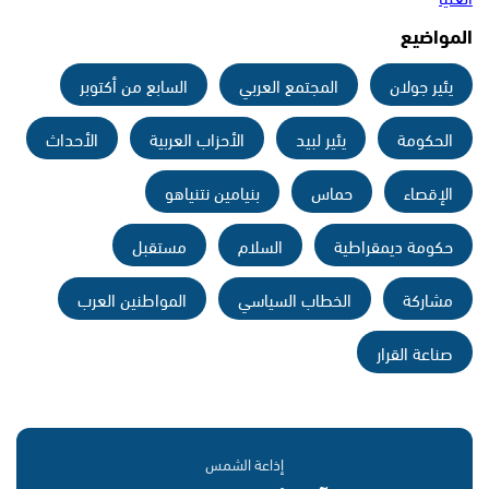
المواضيع
يئير جولان
المجتمع العربي
السابع من أكتوبر
الحكومة
يئير لبيد
الأحزاب العربية
الأحداث
الإقصاء
حماس
بنيامين نتنياهو
حكومة ديمقراطية
السلام
مستقبل
مشاركة
الخطاب السياسي
المواطنين العرب
صناعة القرار
إذاعة الشمس