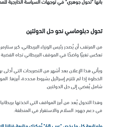
بأنها "تحول جوهري" في توجهات السياسة الخارجية للمملكة 
تحول دبلوماسي نحو حل الدولتين
من المرتقب أن يُصدر رئيس الوزراء البريطاني، كير ستارمر
تعكس تغيرًا واضحًا في الموقف البريطاني تجاه القضية 
ويأتي هذا الإعلان بعد أشهر من التصريحات التي أدلى به
الخطوة إذا لم تلتزم إسرائيل بشروط محددة، أبرزها: الم
شامل يُفضي إلى حل الدولتين.
وهذا التحول يُعد من أبرز المواقف التي اتخذتها بريطان
في دعم جهود السلام والاستقرار في المنطقة.
ولمتابعة كل ما يخص "عرب 48" يُمكنك متابعة قناتنا الإخبارية على تلجرام