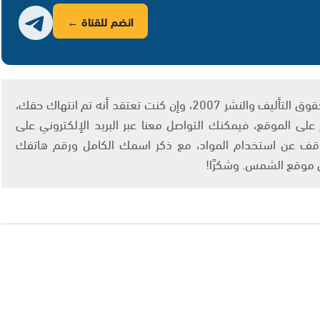
انضم للقناة ←
يتم الاستخدام المواد وفقًا للمادة 27 أ من قانون حقوق التأليف والنشر 2007، وإن كنت تعتقد أنه تم انتهاك حقك،
لى الموقع، فيمكنك التواصل معنا عبر البريد الإلكتروني على
info@ashams.c والطلب بالتوقف عن استخدام المواد، مع ذكر اسمك الكامل ورقم هاتفك
ى موقع الشمس. وشكرًا!