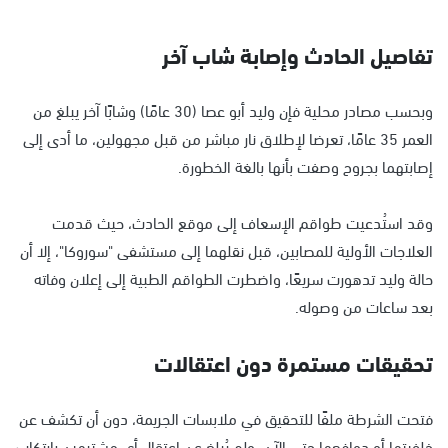
تفاصيل الحادث وإصابة شاب آخر
وبحسب مصادر محلية فإن وليد أبو عصا (30 عامًا) وشابًا آخر يبلغ من
العمر 35 عامًا، تعرضا لإطلاق نار مباشر من قبل مجهولين، ما أدى إلى
إصابتهما بجروح وصفت بأنها بالغة الخطورة.
وقد استُدعيت طواقم الإسعاف إلى موقع الحادث، حيث قدمت
العلاجات الأولية للمصابين، قبل نقلهما إلى مستشفى "سوروكا"، إلا أن
حالة وليد تدهورت سريعًا، واضطرت الطواقم الطبية إلى إعلان وفاته
بعد ساعات من وصوله.
تحقيقات مستمرة دون اعتقالات
فتحت الشرطة ملفًا للتحقيق في ملابسات الجريمة، دون أن تكشف عن
خلفيتها أو دوافعها حتى الآن. ولم يُبلغ عن اعتقال أي مشتبهين بارتكاب