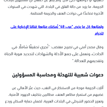
الجريمة، ما يزيد من حالة القلق في البلدة، التي شهدت في السنوات
الأخيرة تصاعدًا في حوادث العنف والجريمة المنظمة.
ولمتابعة كل ما يخص "عرب 48" يُمكنك متابعة قناتنا الإخبارية على
تلجرام
"نُجري تحقيقًا شاملًا في
وقال مصدر أمني في تصريح مقتضب:
الحادث، ونعمل على جمع الأدلة والشهادات لتحديد هوية الجناة
وتقديمهم للعدالة."
دعوات شعبية للتهدئة ومحاسبة المسؤولين
أثارت الجريمة موجة من الاستنكار في النقب، حيث عبّر الأهالي عن
غضبهم من استمرار مظاهر العنف، مطالبين بتكثيف الجهود الأمنية،
وتعزيز الحضور الشرطي في البلدات العربية، لضمان حماية السكان وردع