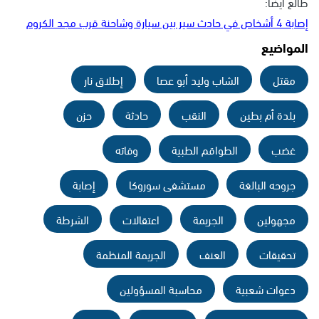
طالع أيضًا:
إصابة 4 أشخاص في حادث سير بين سيارة وشاحنة قرب مجد الكروم
المواضيع
مقتل
الشاب وليد أبو عصا
إطلاق نار
بلدة أم بطين
النقب
حادثة
حزن
غضب
الطواقم الطبية
وفاته
جروحه البالغة
مستشفى سوروكا
إصابة
مجهولين
الجريمة
اعتقالات
الشرطة
تحقيقات
العنف
الجريمة المنظمة
دعوات شعبية
محاسبة المسؤولين