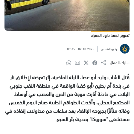
تصوير: نجمة داود الحمراء
راديو الشمس
02.10.2025
09:45
شارك المقال
قُتل الشاب وليد أبو عصا، الليلة الماضية، إثر تعرضه لإطلاق نار
في بلدة أم بطين (أبو كف) الواقعة في منطقة النقب جنوبي
البلاد، في حادثة أثارت موجة من الحزن والغضب في أوساط
المجتمع المحلي، وأكدت الطواقم الطبية صباح اليوم الخميس
وفاته متأثرًا بجروحه البالغة، بعد ساعات من محاولات إنقاذه في
مستشفى "سوروكا" بمدينة بئر السبع.