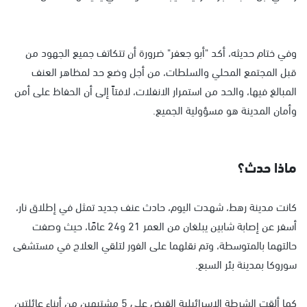
وفي ختام حديثه، أكد "أبو جعفر" ضرورة أن تتكاتف جميع الجهود من
قبل المجتمع المحلي والسلطات، من أجل وضع حد لمظاهر العنف
المبالغ فيها، والحد من استمرار الانفلات، لافتاً إلى أن الحفاظ على أمن
وأمان المدينة هو مسؤولية الجميع.
ماذا حدث؟
كانت مدينة رهط، شهدت اليوم، حادث عنف جديد تمثل في إطلاق نار،
أسفر عن إصابة شابين يبلغان من العمر 21 و24 عامًا، حيث وصفت
حالتهما بالمتوسطة، وتم نقلهما على الفور لتلقي العلاج في مستشفى
سوروكا بمدينة بئر السبع.
كما ألقت الشرطة الإسرائيلية القبض على 5 مشتبهين من أبناء عائلتين