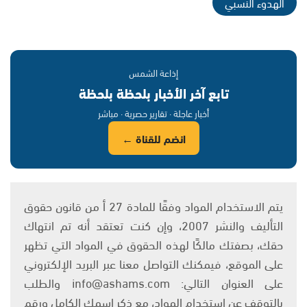
الهدوء النسبي
إذاعة الشمس
تابع آخر الأخبار بلحظة بلحظة
أخبار عاجلة · تقارير حصرية · مباشر
انضم للقناة ←
يتم الاستخدام المواد وفقًا للمادة 27 أ من قانون حقوق
التأليف والنشر 2007، وإن كنت تعتقد أنه تم انتهاك
حقك، بصفتك مالكًا لهذه الحقوق في المواد التي تظهر
على الموقع، فيمكنك التواصل معنا عبر البريد الإلكتروني
على العنوان التالي: info@ashams.com والطلب
بالتوقف عن استخدام المواد، مع ذكر اسمك الكامل ورقم