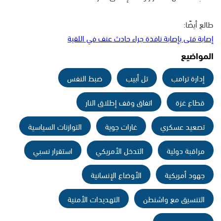
طالع أيضًا:
إصابة فتى بإصابة نافذة جراء حادث عنف في اللقية
المواضيع
إدارة ترامب
تل أبيب
ضبط النفس
قطاع غزة
اتفاق وقف إطلاق النار
تصعيد عسكري
غارات جوية
التوازنات السياسية
مراقبة دولية
التدخل الأمريكي
استقرار نسبي
جهود أمريكية
الأوضاع الإنسانية
التنسيق مع واشنطن
التهديدات الأمنية