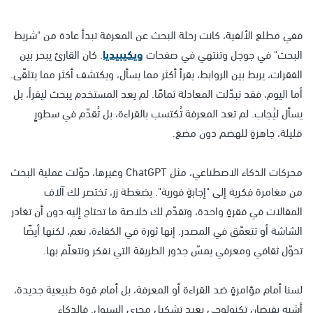
ففي مطلع الألفية، كانت رحلة البحث عن المعرفة تبدأ عادة من "شريط
البحث" في جوجل وتنتهي في صفحات
ويكيبيديا
. كان القارئ يبحر بين
الفقرات، يربط بين الروابط، يقرأ أكثر مما يسأل، ويكتشف أكثر مما يتلقّى.
أما اليوم، فقد تبدّلت المعادلة تمامًا. لم يعد المستخدم يبحث ليقرأ، بل
يسأل ليُجاب. لم تعد المعرفة تُكتسب بالقراءة، بل تُقدّم في سطورٍ
قليلة، جاهزةٍ للهضم دون مضغ.
محركات الذكاء الاصطناعي، مثل ChatGPT وغيرها، حوّلت عملية البحث
من مغامرة فكرية إلى "إجابةٍ فورية". بضغطة زر، تختصر لك آلاف
المقالات في فقرةٍ واحدة، وتقدّم لك خلاصة ما تحتاج إليه دون أن تغادر
الشاشة أو تتعمّق في المصدر. إنها ثورة في الكفاءة، نعم، لكنها أيضًا
تحوّل ثقافي ومعرفي يمسّ جذور الطريقة التي نفكر ونتعلّم بها.
لسنا أمام مؤامرةٍ ضد القراءة أو المعرفة، بل أمام قوة طبيعية جديدة،
أشبه بفيضانٍ تكنولوجي يعيد تشكيل مجرى السيول. فالذكاء