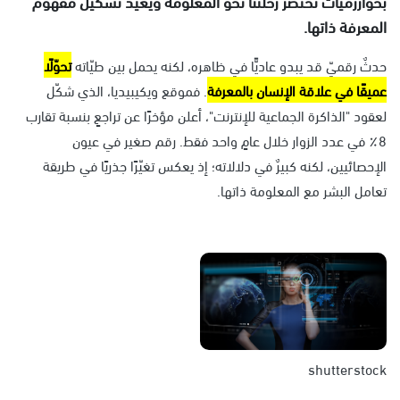
بخوارزميات تختصر رحلتنا نحو المعلومة ويعيد تشكيل مفهوم
المعرفة ذاتها.
حدثٌ رقميّ قد يبدو عاديًّا في ظاهره، لكنه يحمل بين طيّاته
تحوّلًا
عميقًا في علاقة الإنسان بالمعرفة
. فموقع ويكيبيديا، الذي شكّل
لعقود "الذاكرة الجماعية للإنترنت"، أعلن مؤخرًا عن تراجعٍ بنسبة تقارب
8٪ في عدد الزوار خلال عامٍ واحد فقط. رقم صغير في عيون
الإحصائيين، لكنه كبيرٌ في دلالاته؛ إذ يعكس تغيّرًا جذريًا في طريقة
تعامل البشر مع المعلومة ذاتها.
shutterstock