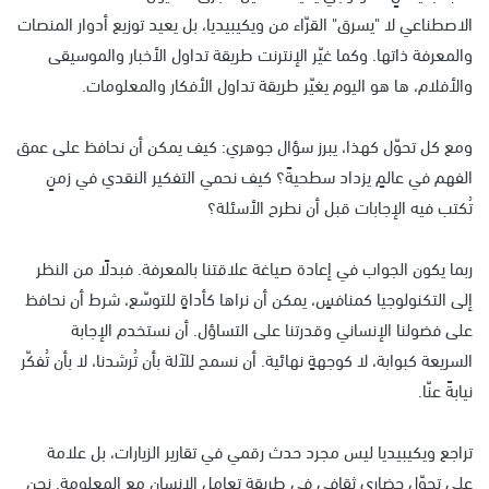
الاصطناعي لا "يسرق" القرّاء من ويكيبيديا، بل يعيد توزيع أدوار المنصات
والمعرفة ذاتها. وكما غيّر الإنترنت طريقة تداول الأخبار والموسيقى
والأفلام، ها هو اليوم يغيّر طريقة تداول الأفكار والمعلومات.
ومع كل تحوّل كهذا، يبرز سؤال جوهري: كيف يمكن أن نحافظ على عمق
الفهم في عالمٍ يزداد سطحيةً؟ كيف نحمي التفكير النقدي في زمنٍ
تُكتب فيه الإجابات قبل أن نطرح الأسئلة؟
ربما يكون الجواب في إعادة صياغة علاقتنا بالمعرفة. فبدلًا من النظر
إلى التكنولوجيا كمنافسٍ، يمكن أن نراها كأداةٍ للتوسّع، شرط أن نحافظ
على فضولنا الإنساني وقدرتنا على التساؤل. أن نستخدم الإجابة
السريعة كبوابة، لا كوجهةٍ نهائية. أن نسمح للآلة بأن تُرشدنا، لا بأن تُفكّر
نيابةً عنّا.
تراجع ويكيبيديا ليس مجرد حدث رقمي في تقارير الزيارات، بل علامة
على تحوّل حضاري ثقافي في طريقة تعامل الإنسان مع المعلومة. نحن