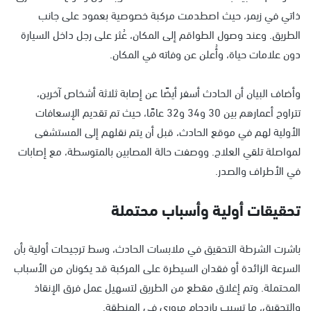
ذاتي في زيمر، حيث اصطدمت مركبة خصوصية بعمود على جانب
الطريق. وعند وصول الطواقم إلى المكان، عُثر على رجل داخل السيارة
دون علامات حياة، وأُعلن عن وفاته في المكان.
وأضاف البيان أن الحادث أسفر أيضًا عن إصابة ثلاثة أشخاص آخرين،
تتراوح أعمارهم بين 30 و34 و32 عامًا، حيث تم تقديم الإسعافات
الأولية لهم في موقع الحادث، قبل أن يتم نقلهم إلى المستشفى
لمواصلة تلقي العلاج. ووصفت حالة المصابين بالمتوسطة، مع إصابات
في الأطراف والصدر.
تحقيقات أولية وأسباب محتملة
باشرت الشرطة التحقيق في ملابسات الحادث، وسط ترجيحات أولية بأن
السرعة الزائدة أو فقدان السيطرة على المركبة قد يكونان من الأسباب
المحتملة. وتم إغلاق مقطع من الطريق لتسهيل عمل فرق الإنقاذ
والتحقيق، ما تسبب بازدحام مروري في المنطقة.