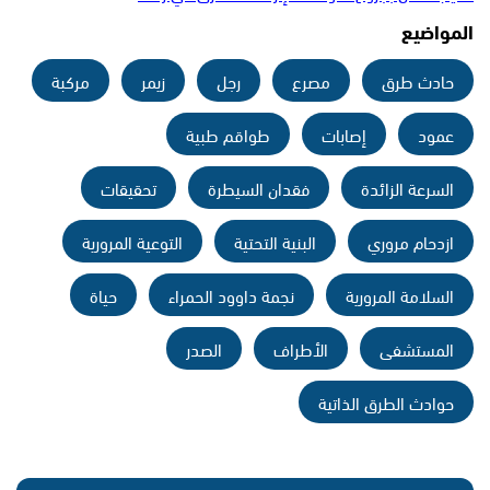
المواضيع
حادث طرق
مصرع
رجل
زيمر
مركبة
عمود
إصابات
طواقم طبية
السرعة الزائدة
فقدان السيطرة
تحقيقات
ازدحام مروري
البنية التحتية
التوعية المرورية
السلامة المرورية
نجمة داوود الحمراء
حياة
المستشفى
الأطراف
الصدر
حوادث الطرق الذاتية