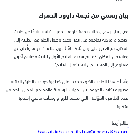
بيان رسمي من نجمة داوود الحمراء
وفي بيان رسمي، قالت نجمة داوود الحمراء: "تلقينا بلاغًا عن حادث
اصطدام مركبة بعامود في زيمر، وعند وصول الطواقم الطبية إلى
المكان، تم العثور على رجل (40 عامًا) دون علامات حياة، وأُعلن عن
وفاته في المكان. كما تم تقديم العلاج الأولي لثلاثة مصابين آخرين،
ونقلهم إلى المستشفى لاستكمال العلاج".
ويُسلّط هذا الحادث الضوء مجددًا على خطورة حوادث الطرق الذاتية،
وضرورة تكاتف الجهود بين الجهات الرسمية والمجتمع المحلي للحد من
هذه الظاهرة المؤلمة، التي تحصد الأرواح وتخلّف مآسي إنسانية
متكررة.
طالع أيضًا:
أُصيب طفل بجروح متوسطة إثر حادث طرق في رهط