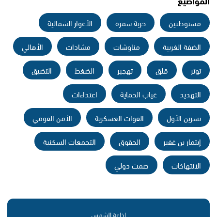
المواضيع
مستوطنين
خربة سمرة
الأغوار الشمالية
الضفة الغربية
مناوشات
مشادات
الأهالي
توتر
قلق
تهجير
الضغط
التضيق
التهديد
غياب الحماية
اعتداءات
تشرين الأول
القوات العسكرية
الأمن القومي
إيتمار بن غفير
الحقوق
التجمعات السكنية
الانتهاكات
صمت دولي
إذاعة الشمس