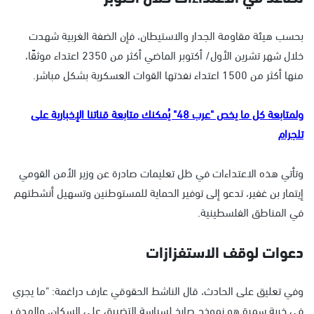
بحسب هيئة مقاومة الجدار والاستيطان، فإن الضفة الغربية شهدت
خلال شهر تشرين الأول/ أكتوبر الماضي أكثر من 2350 اعتداء موثقًا،
منها أكثر من 1500 اعتداء نفذتها القوات العسكرية بشكل مباشر.
ولمتابعة كل ما يخص "عرب 48" يُمكنك متابعة قناتنا الإخبارية على
تلجرام
وتأتي هذه الاعتداءات في ظل تعليمات صادرة عن وزير الأمن القومي
إيتمار بن غفير، تدعو إلى توفير الحماية للمستوطنين وتسهيل أنشطتهم
في المناطق الفلسطينية.
دعوات لوقف الاستفزازات
وفي تعليق على الحادث، قال الناشط الحقوقي عارف دراغمة: "ما يجري
في خربة سمرة هو نموذج صارخ لسياسة التضييق على السكان، والهدف