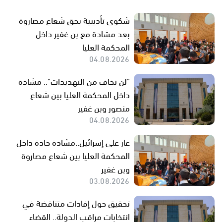
شكوى تأديبية بحق شعاع مصاروة
بعد مشادة مع بن غفير داخل
المحكمة العليا
04.08.2026
"لن نخاف من التهديدات".. مشادة
داخل المحكمة العليا بين شعاع
منصور وبن غفير
04.08.2026
عار على إسرائيل..مشادة حادة داخل
المحكمة العليا بين شعاع مصاروة
وبن غفير
03.08.2026
تحقيق حول إفادات متناقضة في
انتخابات مراقب الدولة.. القضاء