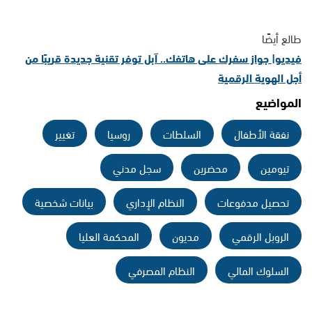
طالع أيضًا
فيديو| جواز سفرك على هاتفك.. آبل توفر تقنية جديدة قريبًا من
أجل الهوية الرقمية
المواضيع
نفقة الأطفال
السلطات
روسيا
تغيير
تيومين
محضرين
سجل مدني
تحصيل مدفوعات
النظام الإداري
بيانات شخصية
الروبل الرقمي
مديون
المحكمة العليا
السلوك المالي
النظام المصرفي