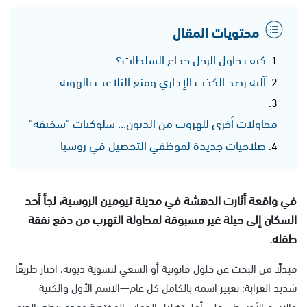
محتويات المقال
كيف حاول الرجل خداع السلطات؟
آلية رصد الكذب الإداري ومنع التلاعب بالهوية
محاولات أخرى للهروب من الديون... سلوكيات "سخيفة"
صلاحيات جديدة لموظفي التحصيل في روسيا
في واقعة أثارت الدهشة في مدينة تيومين الروسية، لجأ أحد
السكان إلى حيلة غير مسبوقة لمحاولة التهرب من دفع نفقة
طفله.
فبدلًا من البحث عن حلول قانونية أو السعي لتسوية ديونه، اختار طريقًا
شديد الغرابة: تغيير اسمه بالكامل كل عام—الاسم الأول والكنية
والاسم الأوسط—على أمل تضليل الجهات المختصة وعدم ربطه بالديون