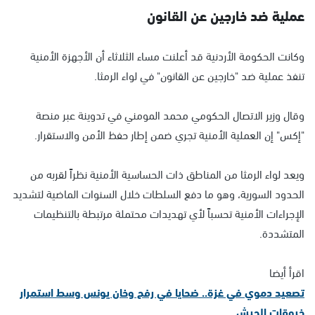
عملية ضد خارجين عن القانون
وكانت الحكومة الأردنية قد أعلنت مساء الثلاثاء أن الأجهزة الأمنية
تنفذ عملية ضد "خارجين عن القانون" في لواء الرمثا.
وقال وزير الاتصال الحكومي محمد المومني في تدوينة عبر منصة
"إكس" إن العملية الأمنية تجري ضمن إطار حفظ الأمن والاستقرار.
ويعد لواء الرمثا من المناطق ذات الحساسية الأمنية نظراً لقربه من
الحدود السورية، وهو ما دفع السلطات خلال السنوات الماضية لتشديد
الإجراءات الأمنية تحسباً لأي تهديدات محتملة مرتبطة بالتنظيمات
المتشددة.
اقرأ أيضا
تصعيد دموي في غزة.. ضحايا في رفح وخان يونس وسط استمرار
خروقات الجيش