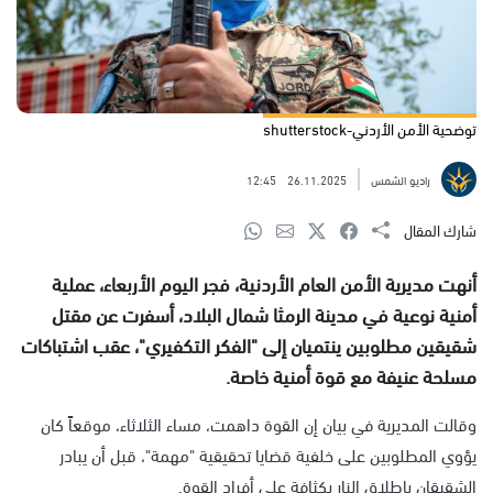
توضحية الأمن الأردني-shutterstock
راديو الشمس
26.11.2025
12:45
شارك المقال
أنهت مديرية الأمن العام الأردنية، فجر اليوم الأربعاء، عملية
أمنية نوعية في مدينة الرمثا شمال البلاد، أسفرت عن مقتل
شقيقين مطلوبين ينتميان إلى "الفكر التكفيري"، عقب اشتباكات
مسلحة عنيفة مع قوة أمنية خاصة.
وقالت المديرية في بيان إن القوة داهمت، مساء الثلاثاء، موقعاً كان
يؤوي المطلوبين على خلفية قضايا تحقيقية "مهمة"، قبل أن يبادر
الشقيقان بإطلاق النار بكثافة على أفراد القوة.