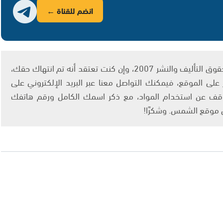
انضم للقناة ←
يتم الاستخدام المواد وفقًا للمادة 27 أ من قانون حقوق التأليف والنشر 2007، وإن كنت تعتقد أنه تم انتهاك حقك،
لى الموقع، فيمكنك التواصل معنا عبر البريد الإلكتروني على
info@ashams.c والطلب بالتوقف عن استخدام المواد، مع ذكر اسمك الكامل ورقم هاتفك
ى موقع الشمس. وشكرًا!