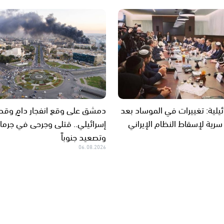
ائيلية: تغييرات في الموساد بعد
دمشق على وقع انفجار دامٍ وق
سرية لإسقاط النظام الإيراني
إسرائيلي.. قتلى وجرحى في جرمان
وتصعيد جنوباً
06.08.2026