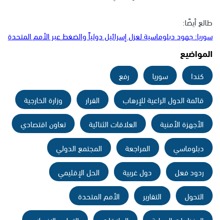
طالع أيضًا:
سوريا: جهود دبلوماسية لعزل إسرائيل دولياً والضغط عبر الأمم المتحدة
المواضيع
كندا
سوريا
رفع
قائمة الدول الراعية للإرهاب
القرار
وزارة الخارجية
الأجهزة الأمنية
العلاقات الثنائية
تعاون اقتصادي
دبلوماسي
المراجعة
المجتمع الدولي
ردود فعل
دول غربية
الحل الإقليمي
التحول
التقارير
الأمم المتحدة
المنظمات الدولية
العلاقات
التعاون الإنساني