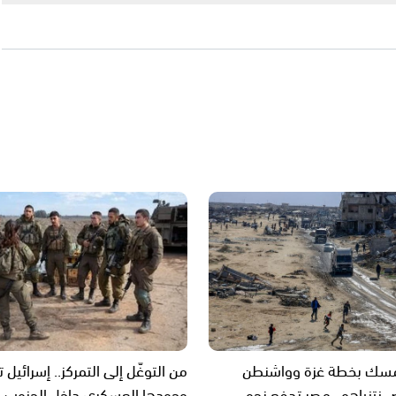
سك بخطة غزة وواشنطن
من التوغّل إلى التمركز.. إسرائيل ت
 نتنياهو.. مصر تدفع نحو
وجودها العسكري داخل الجنوب 