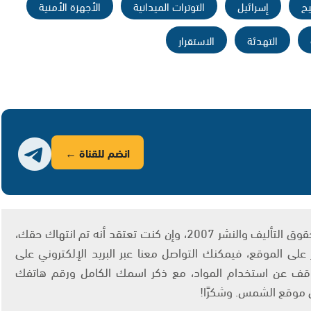
ح
إسرائيل
التوترات الميدانية
الأجهزة الأمنية
التهدئة
الاستقرار
انضم للقناة ←
يتم الاستخدام المواد وفقًا للمادة 27 أ من قانون حقوق التأليف والنشر 2007، وإن كنت تعتقد أنه تم انتهاك حقك،
لى الموقع، فيمكنك التواصل معنا عبر البريد الإلكتروني على
info@ashams.c والطلب بالتوقف عن استخدام المواد، مع ذكر اسمك الكامل ورقم هاتفك
ى موقع الشمس. وشكرًا!