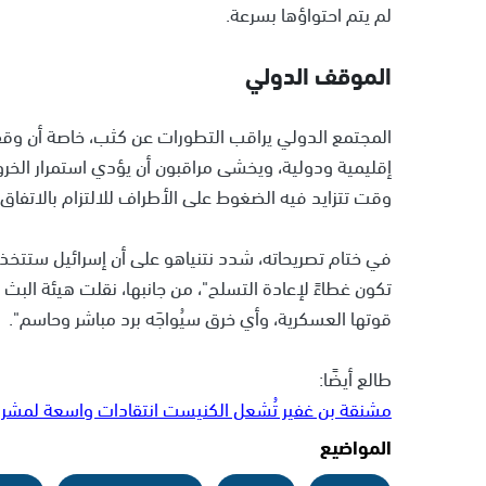
لم يتم احتواؤها بسرعة.
الموقف الدولي
المجتمع الدولي يراقب التطورات عن كثب، خاصة أن وقف
إقليمية ودولية، ويخشى مراقبون أن يؤدي استمرار الخر
وقت تتزايد فيه الضغوط على الأطراف للالتزام بالاتفاق.
في ختام تصريحاته، شدد نتنياهو على أن إسرائيل ستتخذ ك
تكون غطاءً لإعادة التسلح"، من جانبها، نقلت هيئة البث 
قوتها العسكرية، وأي خرق سيُواجَه برد مباشر وحاسم".
طالع أيضًا:
مشنقة بن غفير تُشعل الكنيست انتقادات واسعة لمشرو
المواضيع