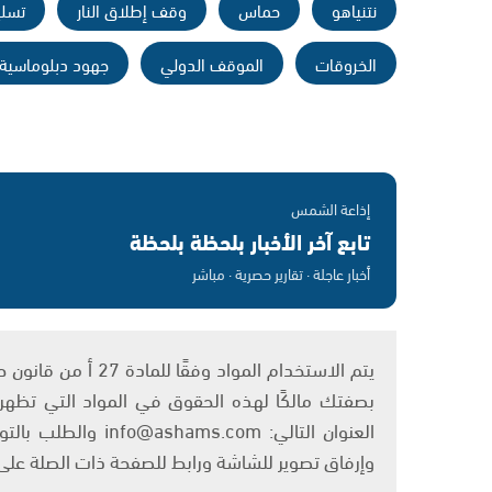
نتنياهو
حماس
وقف إطلاق النار
تسلي
الخروقات
الموقف الدولي
جهود دبلوماسية
إذاعة الشمس
تابع آخر الأخبار بلحظة بلحظة
أخبار عاجلة · تقارير حصرية · مباشر
بصفتك مالكًا لهذه الحقوق في المواد التي تظهر ع
العنوان التالي: om
وإرفاق تصوير للشاشة ورابط للصفحة ذات الصلة عل