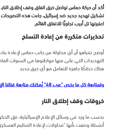
أكد أن حركة حماس تواصل خرق اتفاق وقف إطلاق النار، م
تشكيل تهديد جديد ضد إسرائيل، جاءت هذه التصريحات ف
اعتبرتها تل أبيب تجاوزًا للاتفاق القائم.
تحذيرات متكررة من إعادة التسلح
أوضح نتنياهو أن أي محاولة من جانب حماس لإعادة بناء قد
التهديدات التي عانى منها مواطنوها في السنوات الماضية
هناك خططًا جاهزة للتعامل مع أي خرق جديد.
ولمتابعة كل ما يخص "عرب 48" يُمكنك متابعة قناتنا الإخبارية على تلجرام
خروقات وقف إطلاق النار
بحسب ما ورد في وسائل الإعلام الإسرائيلية، فإن الحك
أنشطة وصفت بأنها "محاولات لإعادة التنظيم العسكري"،