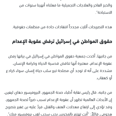
والخبز الفاخر والعلاجات التجميلية ما فعلناه أنهينا سنوات من
الاستباحة".
هذه التصريحات أثارت مجدداً انتقادات حادة من منظمات حقوقية.
حقوق المواطن في إسرائيل ترفض عقوبة الإعدام
من جانبها، أكدت جمعية حقوق المواطن في إسرائيل في بيانها رفض
عقوبة الإعدام، معتبرة أنها تناقض قدسية الحياة وكرامة الإنسان،
مشددة على أنه لا توجد أي مصلحة تبرر سلب حياة إنسان، سواء كرادع
أو كعقاب.
من جانبه، قال رئيس نقابة أطباء صحة الجمهور، البروفيسور حغاي ليفين،
إن الأبحاث العالمية تظهر أن عقوبة الإعدام تسبب ضرراً لصحة الجمهور،
وقد تؤدي إلى ارتفاع معدلات العنف والقتل، فردّ عليه بن غفير بتصريح
هجومي قائلاً: "أنت تهتم بالمخربين يجب سحب لقب بروفيسور منك".