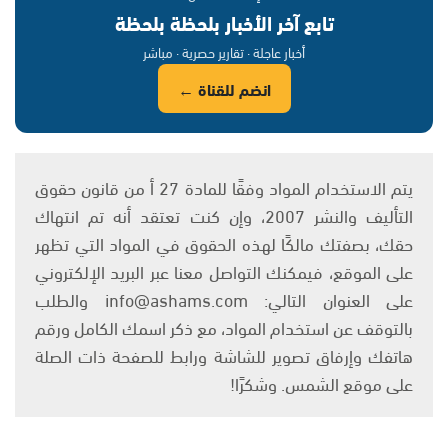
تابع آخر الأخبار بلحظة بلحظة
أخبار عاجلة · تقارير حصرية · مباشر
انضم للقناة ←
يتم الاستخدام المواد وفقًا للمادة 27 أ من قانون حقوق
التأليف والنشر 2007، وإن كنت تعتقد أنه تم انتهاك
حقك، بصفتك مالكًا لهذه الحقوق في المواد التي تظهر
على الموقع، فيمكنك التواصل معنا عبر البريد الإلكتروني
على العنوان التالي: info@ashams.com والطلب
بالتوقف عن استخدام المواد، مع ذكر اسمك الكامل ورقم
هاتفك وإرفاق تصوير للشاشة ورابط للصفحة ذات الصلة
على موقع الشمس. وشكرًا!