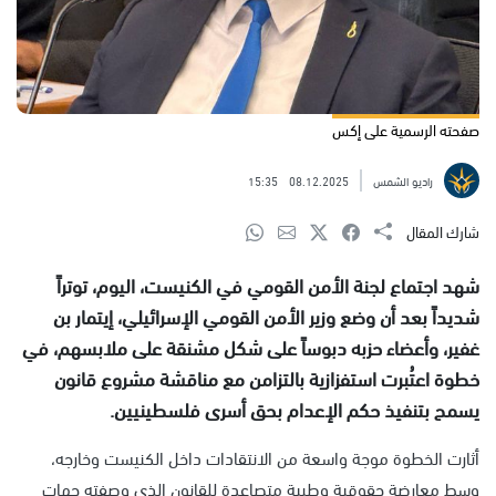
صفحته الرسمية على إكس
راديو الشمس
08.12.2025
15:35
شارك المقال
شهد اجتماع لجنة الأمن القومي في الكنيست، اليوم، توتراً
شديداً بعد أن وضع وزير الأمن القومي الإسرائيلي، إيتمار بن
غفير، وأعضاء حزبه دبوساً على شكل مشنقة على ملابسهم، في
خطوة اعتُبرت استفزازية بالتزامن مع مناقشة مشروع قانون
يسمح بتنفيذ حكم الإعدام بحق أسرى فلسطينيين.
أثارت الخطوة موجة واسعة من الانتقادات داخل الكنيست وخارجه،
وسط معارضة حقوقية وطبية متصاعدة للقانون الذي وصفته جهات