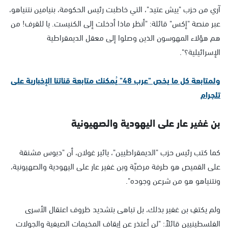
آري من حزب "ييش عتيد"، التي خاطبت رئيس الحكومة، بنيامين نتنياهو،
عبر منصة "إكس" قائلة: "أنظر ماذا أدخلت إلى الكنيست. يا للقرف! من
هم هؤلاء المهوسون الذين وصلوا إلى معقل الديمقراطية
الإسرائيلية؟".
ولمتابعة كل ما يخص "عرب 48" يُمكنك متابعة قناتنا الإخبارية على
تلجرام
بن غفير عار على اليهودية والصهيونية
كما كتب رئيس حزب "الديمقراطيين"، يائير غولان، أن "دبوس مشنقة
على القميص هو طرفة مرضيّة وبن غفير عار على اليهودية والصهيونية،
ونتنياهو هو من شرعن وجوده".
ولم يكتفِ بن غفير بذلك، بل تباهى بتشديد ظروف اعتقال الأسرى
الفلسطينيين قائلاً: "لن أعتذر عن إيقاف المخيمات الصيفية والجولات