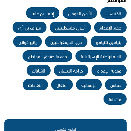
الكنيست
الأمن القومي
إيتمار بن غفير
حكم الإعدام
أسرى فلسطينيين
ميراف بن آري
بنيامين نتنياهو
حزب الديمقراطيين
يائير غولان
الديمقراطية الإسرائيلية
جمعية حقوق المواطن
عقوبة الإعدام
كرامة الإنسان
الشاباك
حماس
الإنسانية
اعتقال
انتقادات
مشنقة
إذاعة الشمس