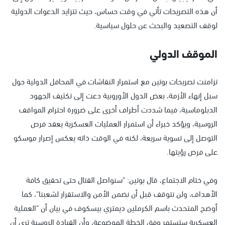
أن هذه التصريحات تأتي في وقت حساس، حيث تتزايد الدعوات الدولية
لوقف التصعيد والبحث عن حلول سياسية.
الموقف الدولي
تزامنت تصريحات بوتين مع استمرار النقاشات في المحافل الدولية حول
سبل إنهاء الأزمة، بعض الدول الأوروبية دعت إلى تكثيف الجهود
الدبلوماسية، فيما شددت أطراف أخرى على ضرورة احترام المواقف
الروسية، ويؤكد خبراء أن استمرار العمليات العسكرية يعقد فرص
التوصل إلى تسوية سريعة، لكنه في الوقت ذاته يعكس إصرار موسكو
على فرض رؤيتها.
وفي ختام الاجتماع، قال بوتين: "سنواصل القتال حتى تحقيق كافة
الأهداف، ولن نتوقف قبل أن نضمن الأمن والاستقرار لشعبنا"، كما
أوضح المتحدث باسم الكرملين ديمتري بيسكوف في بيان أن "العملية
العسكرية ستستمر وفق الخطة الموضوعة، وأن القيادة الروسية ترى أن