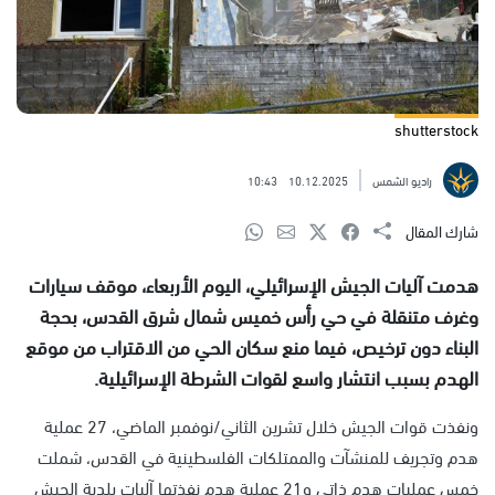
shutterstock
راديو الشمس
10.12.2025
10:43
شارك المقال
هدمت آليات الجيش الإسرائيلي، اليوم الأربعاء، موقف سيارات
وغرف متنقلة في حي رأس خميس شمال شرق القدس، بحجة
البناء دون ترخيص، فيما منع سكان الحي من الاقتراب من موقع
الهدم بسبب انتشار واسع لقوات الشرطة الإسرائيلية.
ونفذت قوات الجيش خلال تشرين الثاني/نوفمبر الماضي، 27 عملية
هدم وتجريف للمنشآت والممتلكات الفلسطينية في القدس، شملت
خمس عمليات هدم ذاتي و21 عملية هدم نفذتها آليات بلدية الجيش