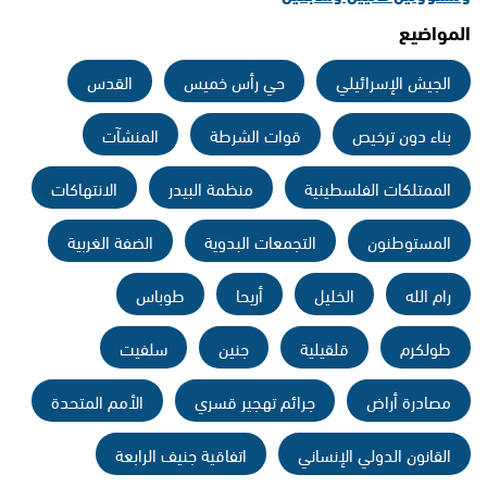
المواضيع
الجيش الإسرائيلي
حي رأس خميس
القدس
بناء دون ترخيص
قوات الشرطة
المنشآت
الممتلكات الفلسطينية
منظمة البيدر
الانتهاكات
المستوطنون
التجمعات البدوية
الضفة الغربية
رام الله
الخليل
أريحا
طوباس
طولكرم
قلقيلية
جنين
سلفيت
مصادرة أراض
جرائم تهجير قسري
الأمم المتحدة
القانون الدولي الإنساني
اتفاقية جنيف الرابعة