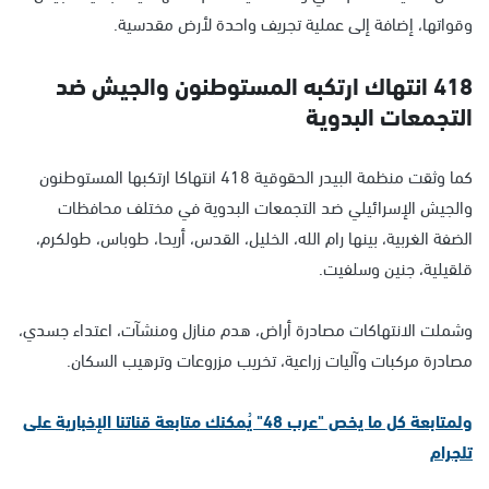
وقواتها، إضافة إلى عملية تجريف واحدة لأرض مقدسية.
418 انتهاك ارتكبه المستوطنون والجيش ضد
التجمعات البدوية
كما وثقت منظمة البيدر الحقوقية 418 انتهاكا ارتكبها المستوطنون
والجيش الإسرائيلي ضد التجمعات البدوية في مختلف محافظات
الضفة الغربية، بينها رام الله، الخليل، القدس، أريحا، طوباس، طولكرم،
قلقيلية، جنين وسلفيت.
وشملت الانتهاكات مصادرة أراض، هدم منازل ومنشآت، اعتداء جسدي،
مصادرة مركبات وآليات زراعية، تخريب مزروعات وترهيب السكان.
ولمتابعة كل ما يخص "عرب 48" يُمكنك متابعة قناتنا الإخبارية على
تلجرام