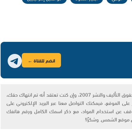
انضم للقناة ←
يتم الاستخدام المواد وفقًا للمادة 27 أ من قانون حقوق التأليف والنشر 2007، وإن كنت تعتقد أنه تم انتهاك حقك،
لى الموقع، فيمكنك التواصل معنا عبر البريد الإلكتروني على
info@ashams.c والطلب بالتوقف عن استخدام المواد، مع ذكر اسمك الكامل ورقم هاتفك
ى موقع الشمس. وشكرًا!