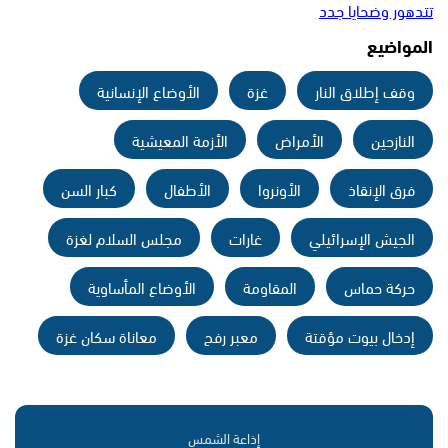
تتدهور وضحايا جدد
المواضيع
وقف إطلاق النار
غزة
الأوضاع الإنسانية
النازحين
الأمراض
الأزمة المعيشية
فرق الإنقاذ
الأونروا
الأطفال
كبار السن
الجيش الإسرائيلي
غارات
مجلس السلام لغزة
حركة حماس
المقاومة
الأوضاع المأساوية
إدخال بيوت مؤقتة
معبر رفح
معاناة سكان غزة
إذاعة الشمس