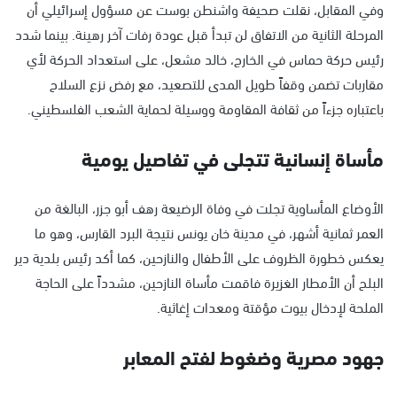
وفي المقابل، نقلت صحيفة واشنطن بوست عن مسؤول إسرائيلي أن
المرحلة الثانية من الاتفاق لن تبدأ قبل عودة رفات آخر رهينة. بينما شدد
رئيس حركة حماس في الخارج، خالد مشعل، على استعداد الحركة لأي
مقاربات تضمن وقفاً طويل المدى للتصعيد، مع رفض نزع السلاح
باعتباره جزءاً من ثقافة المقاومة ووسيلة لحماية الشعب الفلسطيني.
مأساة إنسانية تتجلى في تفاصيل يومية
الأوضاع المأساوية تجلت في وفاة الرضيعة رهف أبو جزر، البالغة من
العمر ثمانية أشهر، في مدينة خان يونس نتيجة البرد القارس، وهو ما
يعكس خطورة الظروف على الأطفال والنازحين، كما أكد رئيس بلدية دير
البلح أن الأمطار الغزيرة فاقمت مأساة النازحين، مشدداً على الحاجة
الملحة لإدخال بيوت مؤقتة ومعدات إغاثية.
جهود مصرية وضغوط لفتح المعابر