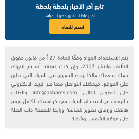
تابع آخر الأخبار بلحظة بلحظة
أخبار عاجلة · تقارير حصرية · مباشر
انضم للقناة ←
يتم الاستخدام المواد وفقًا للمادة 27 أ من قانون حقوق
التأليف والنشر 2007، وإن كنت تعتقد أنه تم انتهاك
حقك، بصفتك مالكًا لهذه الحقوق في المواد التي تظهر
على الموقع، فيمكنك التواصل معنا عبر البريد الإلكتروني
على العنوان التالي: info@ashams.com والطلب
بالتوقف عن استخدام المواد، مع ذكر اسمك الكامل ورقم
هاتفك وإرفاق تصوير للشاشة ورابط للصفحة ذات الصلة
على موقع الشمس. وشكرًا!