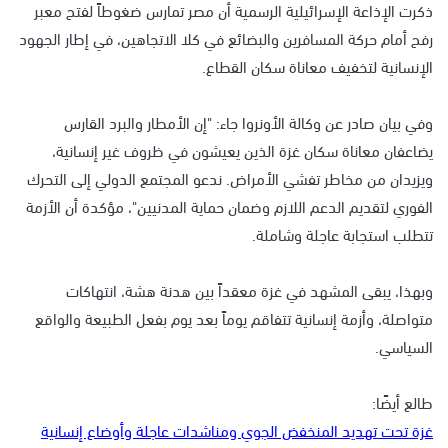
ذكرت الإذاعة الإسرائيلية الرسمية أن مصر تمارس ضغوطاً لفتح معبر
رفح أمام حركة المسافرين والبضائع في كلا الاتجاهين، في إطار الجهود
الإنسانية لتخفيف معاناة سكان القطاع.
وفي بيان صادر عن وكالة الأونروا جاء: "إن الأمطار والبرد القارس
يضاعفان معاناة سكان غزة الذين يعيشون في ظروف غير إنسانية،
ويزيدان من مخاطر تفشي الأمراض. ندعو المجتمع الدولي إلى التحرك
الفوري لتقديم الدعم اللازم وضمان حماية المدنيين"، مؤكدة أن الأزمة
تتطلب استجابة عاجلة وشاملة.
وبهذا، يبقى المشهد في غزة معقداً بين هدنة هشة، انتهاكات
متواصلة، وأزمة إنسانية تتفاقم يوماً بعد يوم بفعل الطبيعة والواقع
السياسي.
طالع أيضًا:
غزة تحت تهديد المنخفض الجوي ومناشدات عاجلة وأوضاع إنسانية