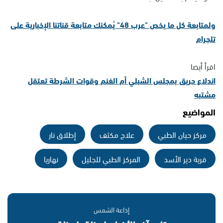
ولمتابعة كل ما يخص "عرب 48" يُمكنك متابعة قناتنا الإخبارية على
تلجرام
اقرأ أيضا
اندلاع حريق بمجلس الشبلي أم الغنم وقوات الشرطة تعتقل
مشتبه
المواضيع
مركز حيان الطبي
علاج مكثف
إطلاق نار
قرية دير الأسد
المركز الطبي للجليل
نهاريا
إذاعة الشمس