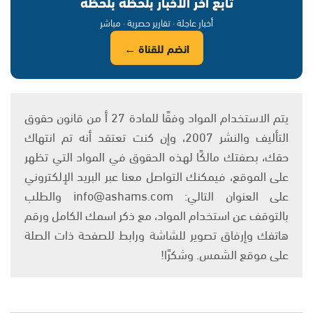
تابع آخر الأخبار بلحظة بلحظة
أخبار عاجلة · تقارير حصرية · مباشر
انضم للقناة ←
يتم الاستخدام المواد وفقًا للمادة 27 أ من قانون حقوق
التأليف والنشر 2007، وإن كنت تعتقد أنه تم انتهاك
حقك، بصفتك مالكًا لهذه الحقوق في المواد التي تظهر
على الموقع، فيمكنك التواصل معنا عبر البريد الإلكتروني
على العنوان التالي: info@ashams.com والطلب
بالتوقف عن استخدام المواد، مع ذكر اسمك الكامل ورقم
هاتفك وإرفاق تصوير للشاشة ورابط للصفحة ذات الصلة
على موقع الشمس. وشكرًا!