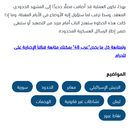
بهذا، تكون العملية قد أضافت فصلًا جديدًا إلى المشهد الحدودي
المعقد، وسط ترقب لما ستؤول إليه الأوضاع في الأيام المقبلة، وما إذا
كانت هذه الخطوة ستفتح الباب أمام مزيد من التصعيد أو ستبقى
ضمن إطار الرسائل العسكرية المحدودة.
ولمتابعة كل ما يخص"عرب 48" يمكنك متابعة قناتنا الإخبارية على
تلجرام
المواضيع
الجيش الإسرائيلي
معابر
الحدود
سورية
لبنان
نشاطات غير قانونية
الهجمات
نقاط عبور