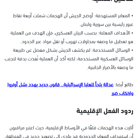
• المعابر المستهدفة: أوضح الجيش أن الهجمات شملت أربعة نقاط
عبور رئيسية بين سورية ولبنان.
• الأهداف المعلنة: بحسب البيان العسكري، فإن الهدف من العملية
هو تعطيل ما وصفه بمحاولات تهريب أو نقل مواد عبر الحدود.
• الوسائل المستخدمة: لم يكشف الجيش بشكل مفصل عن طبيعة
الوسائل العسكرية المستخدمة، لكنه أكد أن العملية نُفذت بدقة لتجنب
ما وصفه بالأضرار الجانبية.
طالع أيضا:
عدالة يلجأ للعليا الإسرائيلية.. قانون جديد يهدد بشل أونروا
وارتكاب ضرر
ردود الفعل الإقليمية
أثارت هذه الهجمات قلقًا في الأوساط الإقليمية، حيث اعتبر مراقبون
أن استهداف المعابر الحدودية قد يؤدي إلى تصعيد جديد في المنطقة،