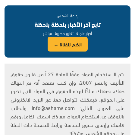
إذاعة الشمس
تابع آخر الأخبار بلحظة بلحظة
أخبار عاجلة · تقارير حصرية · مباشر
انضم للقناة ←
يتم الاستخدام المواد وفقًا للمادة 27 أ من قانون حقوق
التأليف والنشر 2007، وإن كنت تعتقد أنه تم انتهاك
حقك، بصفتك مالكًا لهذه الحقوق في المواد التي تظهر
على الموقع، فيمكنك التواصل معنا عبر البريد الإلكتروني
على العنوان التالي: info@ashams.com والطلب
بالتوقف عن استخدام المواد، مع ذكر اسمك الكامل ورقم
هاتفك وإرفاق تصوير للشاشة ورابط للصفحة ذات الصلة
على موقع الشمس. وشكرًا!