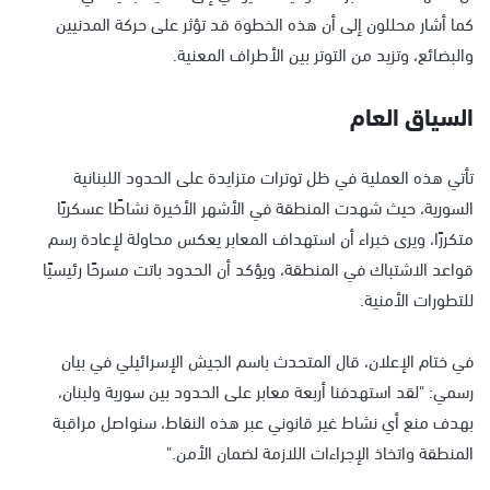
كما أشار محللون إلى أن هذه الخطوة قد تؤثر على حركة المدنيين
والبضائع، وتزيد من التوتر بين الأطراف المعنية.
السياق العام
تأتي هذه العملية في ظل توترات متزايدة على الحدود اللبنانية
السورية، حيث شهدت المنطقة في الأشهر الأخيرة نشاطًا عسكريًا
متكررًا، ويرى خبراء أن استهداف المعابر يعكس محاولة لإعادة رسم
قواعد الاشتباك في المنطقة، ويؤكد أن الحدود باتت مسرحًا رئيسيًا
للتطورات الأمنية.
في ختام الإعلان، قال المتحدث باسم الجيش الإسرائيلي في بيان
رسمي: "لقد استهدفنا أربعة معابر على الحدود بين سورية ولبنان،
بهدف منع أي نشاط غير قانوني عبر هذه النقاط، سنواصل مراقبة
المنطقة واتخاذ الإجراءات اللازمة لضمان الأمن."