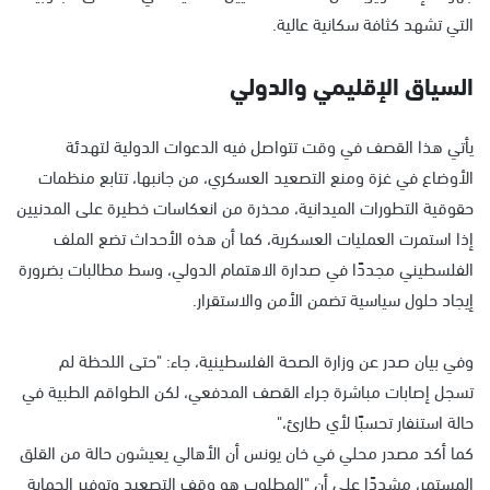
التي تشهد كثافة سكانية عالية.
السياق الإقليمي والدولي
يأتي هذا القصف في وقت تتواصل فيه الدعوات الدولية لتهدئة
الأوضاع في غزة ومنع التصعيد العسكري، من جانبها، تتابع منظمات
حقوقية التطورات الميدانية، محذرة من انعكاسات خطيرة على المدنيين
إذا استمرت العمليات العسكرية، كما أن هذه الأحداث تضع الملف
الفلسطيني مجددًا في صدارة الاهتمام الدولي، وسط مطالبات بضرورة
إيجاد حلول سياسية تضمن الأمن والاستقرار.
وفي بيان صدر عن وزارة الصحة الفلسطينية، جاء: "حتى اللحظة لم
تسجل إصابات مباشرة جراء القصف المدفعي، لكن الطواقم الطبية في
حالة استنفار تحسبًا لأي طارئ،"
كما أكد مصدر محلي في خان يونس أن الأهالي يعيشون حالة من القلق
المستمر، مشددًا على أن "المطلوب هو وقف التصعيد وتوفير الحماية