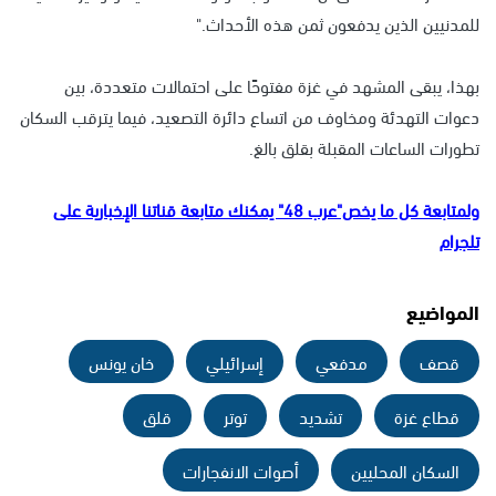
للمدنيين الذين يدفعون ثمن هذه الأحداث."
بهذا، يبقى المشهد في غزة مفتوحًا على احتمالات متعددة، بين
دعوات التهدئة ومخاوف من اتساع دائرة التصعيد، فيما يترقب السكان
تطورات الساعات المقبلة بقلق بالغ.
ولمتابعة كل ما يخص"عرب 48" يمكنك متابعة قناتنا الإخبارية على
تلجرام
المواضيع
قصف
مدفعي
إسرائيلي
خان يونس
قطاع غزة
تشديد
توتر
قلق
السكان المحليين
أصوات الانفجارات