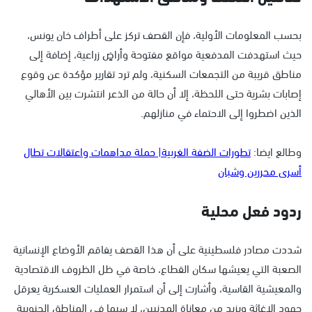
بحسب المعلومات الأولية، فإن القصف تركز على أطراف خان يونس،
حيث استهدفت المدفعية مواقع مفتوحة وأراضٍ زراعية، إضافة إلى
مناطق قريبة من التجمعات السكنية، ولم ترد تقارير مؤكدة عن وقوع
إصابات بشرية حتى اللحظة، إلا أن حالة من الذعر انتشرت بين الأهالي
الذين اضطروا إلى الاحتماء في منازلهم.
وطالع ايضا:
تطورات الضفة الغربية| حملة مداهمات واعتقالات تطال
أسرى محررين وشبان
ردود فعل محلية
شددت مصادر فلسطينية على أن هذا القصف يفاقم الأوضاع الإنسانية
الصعبة التي يعيشها سكان القطاع، خاصة في ظل الظروف الاقتصادية
والمعيشية القاسية، وأشارت إلى أن استمرار العمليات العسكرية يعرقل
جهود الإغاثة ويزيد من معاناة المدنيين، لا سيما في المناطق الجنوبية