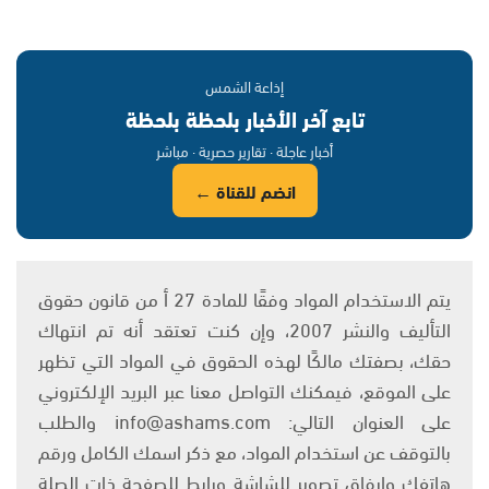
إذاعة الشمس
تابع آخر الأخبار بلحظة بلحظة
أخبار عاجلة · تقارير حصرية · مباشر
انضم للقناة ←
يتم الاستخدام المواد وفقًا للمادة 27 أ من قانون حقوق
التأليف والنشر 2007، وإن كنت تعتقد أنه تم انتهاك
حقك، بصفتك مالكًا لهذه الحقوق في المواد التي تظهر
على الموقع، فيمكنك التواصل معنا عبر البريد الإلكتروني
على العنوان التالي: info@ashams.com والطلب
بالتوقف عن استخدام المواد، مع ذكر اسمك الكامل ورقم
هاتفك وإرفاق تصوير للشاشة ورابط للصفحة ذات الصلة