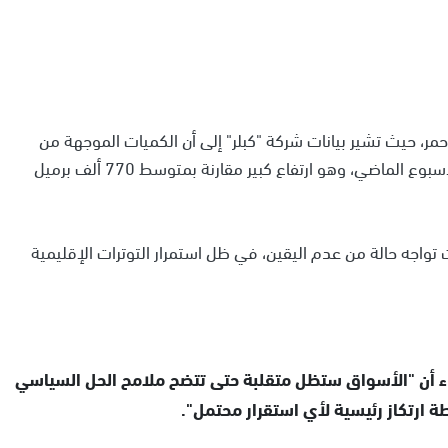
مر، حيث تشير بيانات شركة "كبلر" إلى أن الكميات الموجهة من
الخليج إلى ميناء ينبع بلغت 4.658 مليون برميل يومياً الأسبوع الماضي، وهو ارتفاع كبير مقارنة بمتوسط 770 ألف برميل
تواجه حالة من عدم اليقين، في ظل استمرار التوترات الإقليمية
 أن "الأسواق ستظل متقلبة حتى تتضح ملامح الحل السياسي
 ارتكاز رئيسية لأي استقرار محتمل".