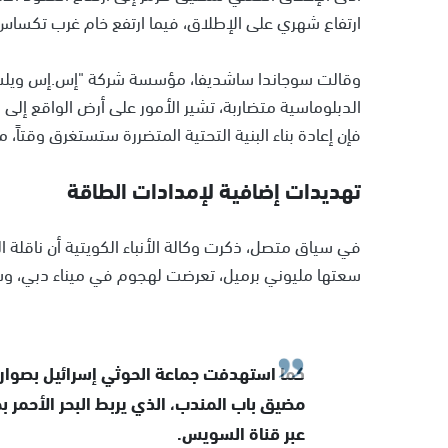
ارتفاع شهري على الإطلاق، فيما ارتفع خام غرب تكساس الوسيط بنسبة 58 بالمئة، وهو أعلى 
وقالت سوجاندا ساشديفا، مؤسسة شركة "إس.إس ويلث ست
الدبلوماسية متضاربة، تشير الأمور على أرض الواقع إلى
فإن إعادة بناء البنية التحتية المتضررة ستستغرق وقتاً
تهديدات إضافية لإمدادات الطاقة
في سياق متصل، ذكرت وكالة الأنباء الكويتية أن ناقلة ال
سعتها مليوني برميل، تعرضت لهجوم في ميناء دبي، و
كما استهدفت جماعة الحوثي إسرائيل بصواري
مضيق باب المندب، الذي يربط البحر الأحمر بخل
عبر قناة السويس.