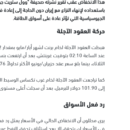
هذا الانخفاض عقب تقرير نشرته صحيفة "وول ستريت جورنا
باستعداده لإنهاء النزاع مع إيران دون الحاجة إلى إعا
الجيوسياسية التي تؤثر عادة على أسواق الطاقة.
حركة العقود الآجلة
الثلاثاء، بينما بلغ سعر عقد حزيران/يونيو الأكثر تداولاً 105.76 دولار.
إلى 101.90 دولار للبرميل، بعد أن سجلت أعلى مستوى لها منذ التاسع من آذار/مارس في بداية التداولات.
رد فعل الأسواق
يرى محللون أن الانخفاض الحالي في الأسعار يمثل رد ف
في الأسعار لن يتحقق إلا بعد استئناف تدفق النفط عبر