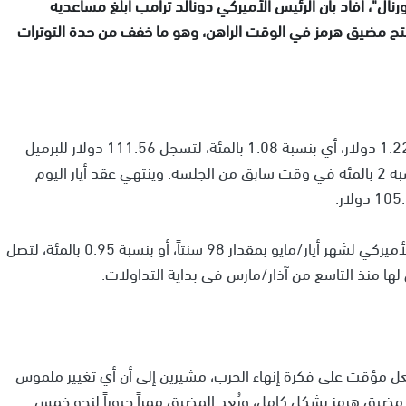
ل"، أفاد بأن الرئيس الأميركي دونالد ترامب أبلغ مساعديه
دة فتح مضيق هرمز في الوقت الراهن، وهو ما خفف من حدة التوترات
هبطت العقود الآجلة لخام برنت لشهر أيار/مايو بمقدار 1.22 دولار، أي بنسبة 1.08 بالمئة، لتسجل 111.56 دولار للبرميل
عند الساعة 02:10 بتوقيت غرينتش، بعد أن ارتفعت بنسبة 2 بالمئة في وقت سابق من الجلسة. وينتهي عقد أيار اليوم
كما تراجعت العقود الآجلة لخام غرب تكساس الوسيط الأميركي لشهر أيار/مايو بمقدار 98 سنتاً، أو بنسبة 0.95 بالمئة، لتصل
عل مؤقت على فكرة إنهاء الحرب، مشيرين إلى أن أي تغيير ملموس
 مضيق هرمز بشكل كامل، ويُعد المضيق ممراً حيوياً لنحو خمس