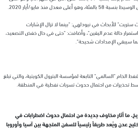
معدل منذ مايو/أيار 2020.
ريت" للأبحاث في نيودلهي: "بينما لا تزال الإشارات
 استمرار حالة عدم اليقين"، وأضافت: "حتى في حال خفض التصعيد،
، مما سيبقي الإمدادات شحيحة".
نفط الخام "السالمي" التابعة لمؤسسة البترول الكويتية، والتي تبلغ
سط تحذيرات من احتمال حدوث تسربات نفطية في المنطقة.
خ، ما أثار مخاوف جديدة من احتمال حدوث اضطرابات في
يج عدن ويُعد طريقاً رئيسياً للسفن المتجهة بين آسيا وأوروبا