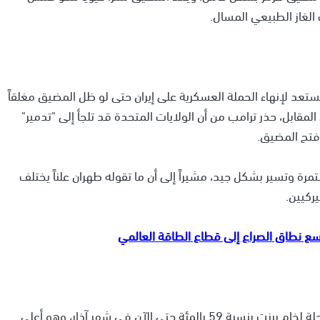
 الغاز الطبيعي المسال.
ستعد لإنهاء الحملة العسكرية على إيران حتى لو ظل المضيق مغلقاً
لمقابل، حذر ترامب من أن الولايات المتحدة قد تلجأ إلى "تدمير"
 فتح المضيق.
مرة وتسير بشكل جيد، مشيراً إلى أن ما تقوله طهران علناً يختلف
ركيين.
سع نطاق الصراع إلى قطاع الطاقة العالمي
أدى الإغلاق الفعلي لمضيق هرمز إلى ارتفاع العقود الآجلة لخام برنت بنسبة 59 بالمئة حتى الآن في شهر آذار، وهو أعلى