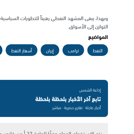
وبهذا، يبقى المشهد النفطي رهيناً للتطورات السياسي
التوازن إلى الأسواق.
المواضيع
النفط
ترامب
إيران
أسعار النفط
إذاعة الشمس
تابع آخر الأخبار بلحظة بلحظة
أخبار عاجلة · تقارير حصرية · مباشر