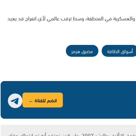
ة والعسكرية في المنطقة، وسط ترقب عالمي لأي انفراج قد يعيد
أسواق الطاقة
مضيق هرمز
انضم للقناة ←
يتم الاستخدام المواد وفقًا للمادة 27 أ من قانون حقوق التأليف والنشر 2007، وإن كنت تعتقد أنه تم انتهاك حقك،