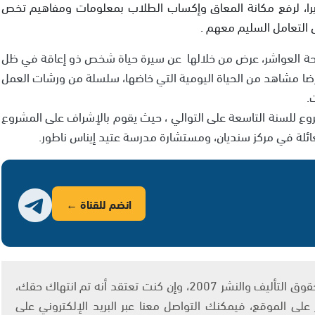
بيرا، لرفع مكانة المعاق وإكساب الطلاب بمعلومات ومفاهيم تخص
التعامل السليم معهم .
ريحة العواشر، عرض من خلالها عن سيرة حياة شخص ذو إعاقة في ظل
ضا مشاهد من الحياة اليومية التي خاضها، سلسلة من ورشات العمل
.
روع للسنة التاسعة على التوالي ، حيث يقوم بالإشراف على المشروع
لعائلة في مركز سنديان، ومستشارة مدرسة عتيد إيناس ناطور.
انضم للقناة ←
يتم الاستخدام المواد وفقًا للمادة 27 أ من قانون حقوق التأليف والنشر 2007، وإن كنت تعتقد أنه تم انتهاك حقك،
لى الموقع، فيمكنك التواصل معنا عبر البريد الإلكتروني على