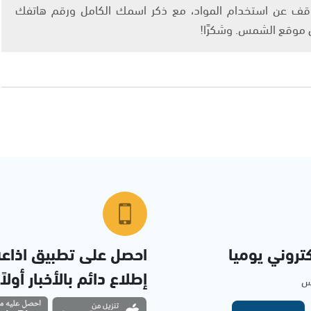
info@ashams.c والطلب بالتوقف عن استخدام المواد، مع ذكر اسمك الكامل ورقم هاتفك
ى موقع الشمس. وشكرًا!
تروني يوميا
احصل على تطبيق اذاع
إطلاع دائم بالأخبار أولاً
مس