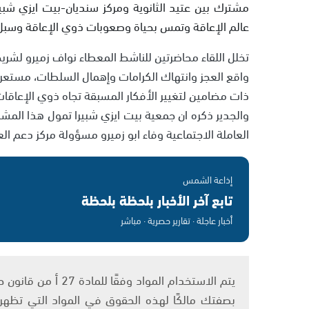
مشترك بين عتيد الثانوية ومركز سنديان-بيت ايزي ش
عالم الإعاقة وتمس بحياة وصعوبات ذوي الإعاقة وسبل 
تخلل اللقاء محاضرتين للناشط المعطاء نواف زميرو لش
واقع العجز وانتهاك الكرامات وإهمال السلطات، مستعر
ذات مضامين لتغيير الأفكار المسبقة تجاه ذوي الإعاقات
والجدير ذكره ان جمعية بيت ايزي شبيرا تمول هذا المش
العاملة الاجتماعية وفاء ابو زميرو مسؤولة مركز دعم ا
إذاعة الشمس
تابع آخر الأخبار بلحظة بلحظة
أخبار عاجلة · تقارير حصرية · مباشر
بصفتك مالكًا لهذه الحقوق في المواد التي تظهر ع