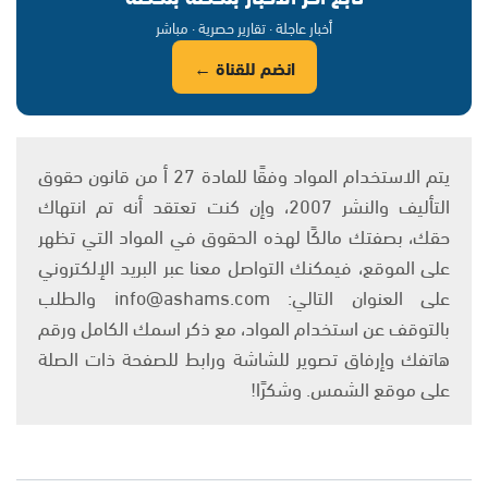
أخبار عاجلة · تقارير حصرية · مباشر
انضم للقناة ←
يتم الاستخدام المواد وفقًا للمادة 27 أ من قانون حقوق
التأليف والنشر 2007، وإن كنت تعتقد أنه تم انتهاك
حقك، بصفتك مالكًا لهذه الحقوق في المواد التي تظهر
على الموقع، فيمكنك التواصل معنا عبر البريد الإلكتروني
على العنوان التالي: info@ashams.com والطلب
بالتوقف عن استخدام المواد، مع ذكر اسمك الكامل ورقم
هاتفك وإرفاق تصوير للشاشة ورابط للصفحة ذات الصلة
على موقع الشمس. وشكرًا!