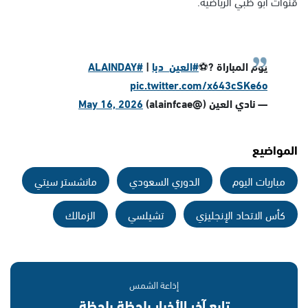
قنوات أبو ظبي الرياضية.
يوم المباراة ?⚽️
#العين_دبا
|
#ALAINDAY
pic.twitter.com/x643cSKe6o
— نادي العين (@alainfcae)
May 16, 2026
المواضيع
مباريات اليوم
الدوري السعودي
مانشستر سيتي
كأس الاتحاد الإنجليزي
تشيلسي
الزمالك
إذاعة الشمس
تابع آخر الأخبار بلحظة بلحظة