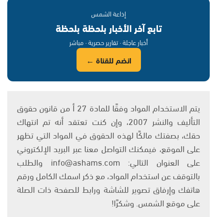
إذاعة الشمس
تابع آخر الأخبار بلحظة بلحظة
أخبار عاجلة · تقارير حصرية · مباشر
انضم للقناة ←
يتم الاستخدام المواد وفقًا للمادة 27 أ من قانون حقوق
التأليف والنشر 2007، وإن كنت تعتقد أنه تم انتهاك
حقك، بصفتك مالكًا لهذه الحقوق في المواد التي تظهر
على الموقع، فيمكنك التواصل معنا عبر البريد الإلكتروني
على العنوان التالي: info@ashams.com والطلب
بالتوقف عن استخدام المواد، مع ذكر اسمك الكامل ورقم
هاتفك وإرفاق تصوير للشاشة ورابط للصفحة ذات الصلة
على موقع الشمس. وشكرًا!