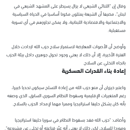
وقال إن "الثنائي الشيعي لا يزال يسيطر على المشهد الشيعي في
لبنان"، مضيفا أن الشيعة يمثلون مكونا أساسيا في الحياة السياسية
والاجتماعية والاقتصادية اللبنانية، ولا يمكن تجاوزهم في أي تسوية
مستقبلية.
وأوضح أن الأصوات المعارضة لاستمرار سلاح حزب الله ازدادت خلال
الفترة الأخيرة، إلا أن ذلك لا يعني وجود تحول جوهري داخل بيئة الحزب
باتجاه التخلي عن السلاح.
إعادة بناء القدرات العسكرية
واعتبر خيزران أن منع حزب الله من إعادة التسلح سيكون تحديا كبيرا،
رغم المتغيرات الإقليمية وسقوط النظام السوري السابق، الذي وصفه
بأنه كان يشكل حليفا استراتيجيا وممرا مهما لإمداد الحزب بالسلاح.
وأضاف: "حزب الله فقد بسقوط النظام في سوريا حليفا استراتيجيا
وموردا للسلاح، لكن ذلك لا يعني أنه غيّر قناعته أو تخلى عن مشروعه".