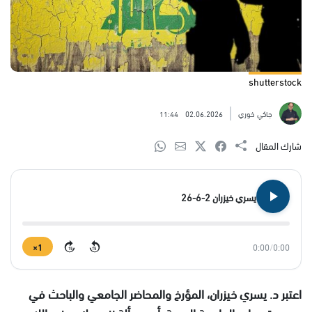
shutterstock
جاكي خوري
02.06.2026
11:44
شارك المقال
يسري خيزران 2-6-26
1×
0:00
/
0:00
15
15
اعتبر د. يسري خيزران، المؤرخ والمحاضر الجامعي والباحث في