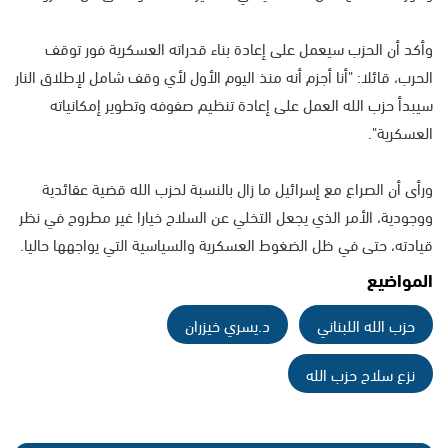
وأكد أن الحزب سيعمل على إعادة بناء قدراته العسكرية فور توقف
الحرب، قائلا: "أنا أجزم أنه منذ اليوم الأول لأي وقف شامل لإطلاق النار
سيبدأ حزب الله العمل على إعادة تنظيم صفوفه وتطوير إمكانياته
العسكرية".
ورأى أن الصراع مع إسرائيل ما زال بالنسبة لحزب الله قضية عقائدية
ووجودية، الأمر الذي يجعل التخلي عن السلاح خيارا غير مطروح في نظر
قيادته، حتى في ظل الضغوط العسكرية والسياسية التي يواجهها حاليا.
المواضيع
حزب الله اللبناني
د.يسري خيزران
نزع سلاح حزب الله