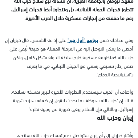
معهد ترومان بالجامعة العبرية، أن مسألة نزع سلاح حزب الله
تتجاوز قدرات الدولة اللبنانية، بل وتتجاوز أيضا قدرات إسرائيل،
رغم ما حققته من إنجازات عسكرية خلال الحرب الأخيرة.
وفي مداخلة ضمن
برنامج "أول خبر"
على إذاعة الشمس، قال خيزران إن
أقصى ما يمكن التوصل إليه في المرحلة المقبلة هو صيغة تُبقي على
حزب الله كمنظومة عسكرية خارج سلطة الدولة بشكل كامل، ولكن
ضمن إطار تنسيقي رسمي مع الجيش اللبناني، في ما يعرف
بـ"استراتيجية الدفاع".
وأضاف أن الحزب سيستخدم التطورات الأخيرة لتبرير تمسكه بسلاحه،
قائلا إن "حزب الله سيوظف ما يحدث ليقول إن ضعفه سيزيد شهية
إسرائيل، وبالتالي فإن السلاح يبقى ضرورة من وجهة نظره".
إيران وحزب الله
وأشار خيزران إلى أن إيران ستواصل دعم تمسك حزب الله بسلاحه،