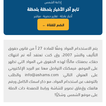
إذاعة الشمس
تابع آخر الأخبار بلحظة بلحظة
أخبار عاجلة · تقارير حصرية · مباشر
انضم للقناة ←
يتم الاستخدام المواد وفقًا للمادة 27 أ من قانون حقوق
التأليف والنشر 2007، وإن كنت تعتقد أنه تم انتهاك
حقك، بصفتك مالكًا لهذه الحقوق في المواد التي تظهر
على الموقع، فيمكنك التواصل معنا عبر البريد الإلكتروني
على العنوان التالي: info@ashams.com والطلب
بالتوقف عن استخدام المواد، مع ذكر اسمك الكامل ورقم
هاتفك وإرفاق تصوير للشاشة ورابط للصفحة ذات الصلة
على موقع الشمس. وشكرًا!