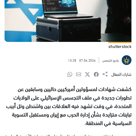
shutterstock
راديو الشمس
07.06.2026
13:28
شارك المقال
كشفت شهادات لمسؤولين أميركيين حاليين وسابقين عن
تطورات جديدة في ملف التجسس الإسرائيلي على الولايات
المتحدة، في وقت تشهد فيه العلاقات بين واشنطن وتل أبيب
تباينات متزايدة بشأن إدارة الحرب مع إيران ومستقبل التسوية
السياسية في المنطقة.
وبحسب ما نقلته صحيفة "نيويورك تايمز"، فإن التحذيرات الأخيرة الصادرة