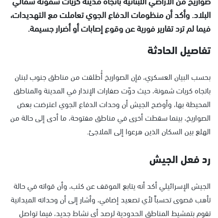
صواريخ من الأراضي اللبنانية باتجاه مدينة كريات شمونة شمالي
البلاد. وأكد أن منظومات الدفاع الجوي تعاملت مع التهديدات،
فيما لم ترد تقارير فورية عن وقوع إصابات أو أضرار جسيمة.
تفاصيل الحادثة
بحسب البيان العسكري، فإن الصواريخ أُطلقت من مناطق جنوب لبنان
باتجاه كريات شمونة، حيث دوّت صفارات الإنذار في المدينة والمناطق
المحيطة بها، وأوضح الجيش أن وحدات الدفاع الجوي اعترضت بعض
الصواريخ، بينما سقطت أخرى في مناطق مفتوحة، ما أدى إلى حالة من
الهلع بين السكان الذين هرعوا إلى الملاجئ.
رد فعل الجيش
الجيش الإسرائيلي أكد أنه يتابع الموقف عن كثب، وأن قواته في حالة
تأهب قصوى تحسباً لأي تصعيد إضافي، وأشار إلى أن وحداته الميدانية
تقوم بتمشيط المناطق الحدودية لرصد أي نشاط جديد، فيما تواصل