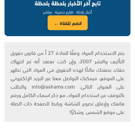
تابع آخر الأخبار بلحظة بلحظة
أخبار عاجلة · تقارير حصرية · مباشر
انضم للقناة ←
يتم الاستخدام المواد وفقًا للمادة 27 أ من قانون حقوق
التأليف والنشر 2007، وإن كنت تعتقد أنه تم انتهاك
حقك، بصفتك مالكًا لهذه الحقوق في المواد التي تظهر
على الموقع، فيمكنك التواصل معنا عبر البريد الإلكتروني
على العنوان التالي: info@ashams.com والطلب
بالتوقف عن استخدام المواد، مع ذكر اسمك الكامل ورقم
هاتفك وإرفاق تصوير للشاشة ورابط للصفحة ذات الصلة
على موقع الشمس. وشكرًا!