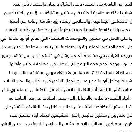
رس الثانوية في المدينة وهي البشائر والبيان والحكمة. تأتي هذه
 شباب لمكافحة ظاهرة العنف في سخنين بمشاركة مسؤولين واختصاصيين
 الاجتماعي الجماهيري والإعلامي بإعطاء رؤية شاملة وعامة عن أهمية
 كسفراء لمكافحة ظاهرة العنف متطرقاً لنشرة خاصة عن ظاهرة العنف
ها على الأهل في سخنين والمؤسسات المختصة التي تعالج أو لها علاقة في
على هذه المبادرة الجماهيرية والاجتماعية التي تنصب لمصلحة سخنين بشكل
ورهم القيادي في مكافحة العنف، وقال في كلمته: "لا بد من تكاتف جميع
 حد سواء ووعد بدعم هذه البرامج التي تنصب في مصلحة سخنين وأهلها".
من ثم تم عرض التصور المستقبلي لمشروع سفراء شباب لمكافحة العنف لسنة 2012. بعدها تم عقد لقاء مهني بمشاركة صالح ابو ريا
شبيبة، وعادل أبو ريا مدير مسرح الجوال البلدي في سخنين والسفير الشاب
 رئيس البلدية. أدار اللقاء الإعلامي والعامل الاجتماعي الجماهيري بلال
ناء الشبيبة والطرق والوسائل التي ينبغي اتخاذها في هذا الجانب مع
شباب سفراء لمكافحة العنف على الطلاب. خلال هذا اللقاء تم الاتفاق على
مندوبين وممثلين كرئيس رابطة المشجعين لاتحاد ابناء سخنين علاء
تعاون مع مركزي الفعاليات الاجتماعية في المدارس الثانوية في سخنين البيان،
د سليمان.