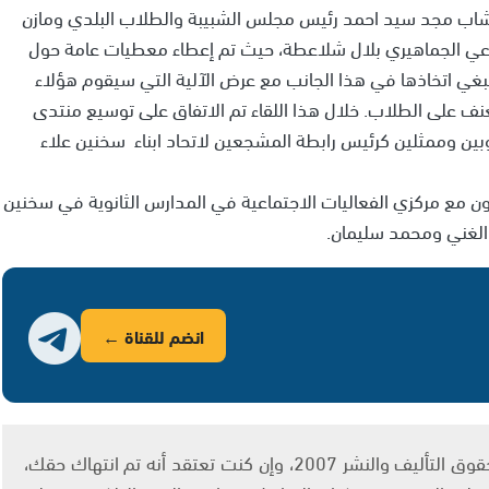
الشاب مجد سيد احمد رئيس مجلس الشبيبة والطلاب البلدي ومازن
اجتماعي الجماهيري بلال شلاعطة، حيث تم إعطاء معطيات عامة حول
ينبغي اتخاذها في هذا الجانب مع عرض الآلية التي سيقوم هؤلاء
نف على الطلاب. خلال هذا اللقاء تم الاتفاق على توسيع منتدى
ن وممثلين كرئيس رابطة المشجعين لاتحاد ابناء سخنين علاء
عاون مع مركزي الفعاليات الاجتماعية في المدارس الثانوية في سخنين
د الغني ومحمد سليمان.
انضم للقناة ←
يتم الاستخدام المواد وفقًا للمادة 27 أ من قانون حقوق التأليف والنشر 2007، وإن كنت تعتقد أنه تم انتهاك حقك،