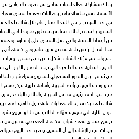
وذلك بمشاركة فعالة لشباب قيادي من صفوف الحوادي من المدا
الأمسية ضمن سلسلة برامج وفعاليات يعقدها منتدى سفراء
في هذا الموضوع. في كلمة الافتتاح قام بلال شلاعطة العامل
المشروع كنموذج لطلاب قياديين يشكلون قدوة لباقي الشباب
بين أوساط الشبيبة والتي عمل المنتدى على إصدارها وتعميم
هذا المجال. رئيس بلدية سخنين مازن غنايم وفي كلمته، أثنى 
عام ولتدعيم هؤلاء الشباب بشكل خاص حتى يتسنى لهم اخذ د
الجهود لمحاربة هذه الظاهرة التي تهدد الصغار والكبار على
مدير وحدة النهوض بأبناء الشبيبة وأسامة طربيه مركز قسم ال
مجد سيد احمد رئيس مجلس الشبيبة والطلاب البلدي ومازن غنايم
شلاعطة، حيث تم إعطاء معطيات عامة حول ظاهرة العنف بين أب
عرض الآلية التي سيقوم هؤلاء الطلاب من خلالها توزيع نشرة 
توسيع منتدى سفراء شباب لمكافحة العنف في سخنين من خلال 
زبيدات. تجدر الإشارة إلى أن التنسيق وتنفيذ هذا اليوم تم بال
البشائر والحكمة الاساتذة عفو غنايم، يوسف عبد الغني ومحم