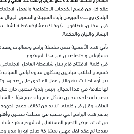
عقد كل من قسم الخدمات الاجتماعية والعمل الاجتماع
البلدي ووحدة النهوض بأبناء الشبيبة والمسرح الجوال ف
في سخنين، ينطلقون...،) وذلك بمشاركة فعالة لشباب 
البشائر والبيان والحكمة.
تأتي هذه الأمسية ضمن سلسلة برامج وفعاليات يعقده
مسؤولين واختصاصيين في هذا الموضوع.
في كلمة الافتتاح قام بلال شلاعطة العامل الاجتماعي 
كنموذج لطلاب قياديين يشكلون قدوة لباقي الشباب كس
بين أوساط الشبيبة والتي عمل المنتدى على إصدارها و
لها علاقة في هذا المجال. رئيس بلدية سخنين مازن غنايم
تنصب لمصلحة سخنين بشكل عام ولتدعيم هؤلاء الشبا
العنف، وقال في كلمته: "لا بد من تكاتف جميع الجهود ل
بدعم هذه البرامج التي تنصب في مصلحة سخنين وأهلها
من ثم تم عرض التصور المستقبلي لمشروع سفراء شباب لمك
بعدها تم عقد لقاء مهني بمشاركة صالح ابو ريا مدير وحد