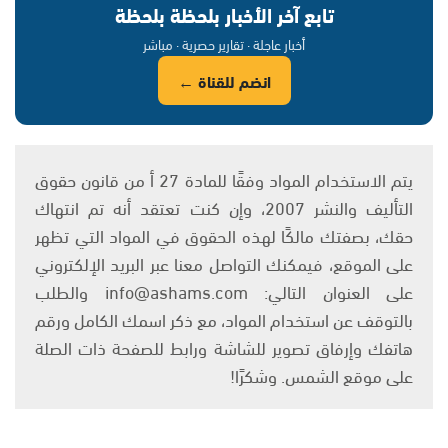
تابع آخر الأخبار بلحظة بلحظة
أخبار عاجلة · تقارير حصرية · مباشر
انضم للقناة ←
يتم الاستخدام المواد وفقًا للمادة 27 أ من قانون حقوق
التأليف والنشر 2007، وإن كنت تعتقد أنه تم انتهاك
حقك، بصفتك مالكًا لهذه الحقوق في المواد التي تظهر
على الموقع، فيمكنك التواصل معنا عبر البريد الإلكتروني
على العنوان التالي: info@ashams.com والطلب
بالتوقف عن استخدام المواد، مع ذكر اسمك الكامل ورقم
هاتفك وإرفاق تصوير للشاشة ورابط للصفحة ذات الصلة
على موقع الشمس. وشكرًا!