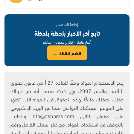
إذاعة الشمس
تابع آخر الأخبار بلحظة بلحظة
أخبار عاجلة · تقارير حصرية · مباشر
انضم للقناة ←
يتم الاستخدام المواد وفقًا للمادة 27 أ من قانون حقوق
التأليف والنشر 2007، وإن كنت تعتقد أنه تم انتهاك
حقك، بصفتك مالكًا لهذه الحقوق في المواد التي تظهر
على الموقع، فيمكنك التواصل معنا عبر البريد الإلكتروني
على العنوان التالي: info@ashams.com والطلب
بالتوقف عن استخدام المواد، مع ذكر اسمك الكامل ورقم
هاتفك وإرفاق تصوير للشاشة ورابط للصفحة ذات الصلة