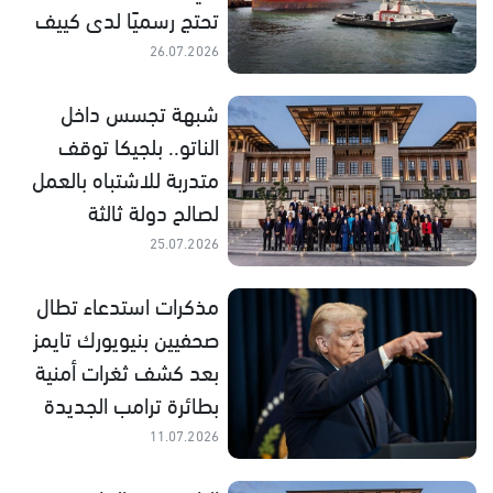
تحتج رسميًا لدى كييف
26.07.2026
شبهة تجسس داخل
الناتو.. بلجيكا توقف
متدربة للاشتباه بالعمل
لصالح دولة ثالثة
25.07.2026
مذكرات استدعاء تطال
صحفيين بنيويورك تايمز
بعد كشف ثغرات أمنية
بطائرة ترامب الجديدة
11.07.2026