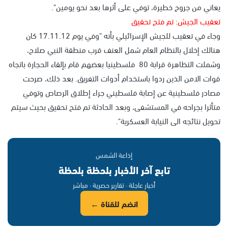
يعاني من جروح خطيرة، توفي على أثرها بعد نحو يومين".
تعقيب الجيش: تم فتح تحقيق
وجاء في تعقيب للجيش الإسرائيلي بأنه "وفي يوم 17.11.12 كان
هنالك إخلال بالنظام العام شمل العنف قرب منطقة النبي صلاح،
وشملت التظاهرة قرابة 80 فلسطينيا بعضهم قام بإلقاء الحجارة باتجاه
قوات الامن الذين ردوا باستخدام أدوات التفريق. بعد ذلك، صرحت
مصادر فلسطينية عن إصابة فلسطيني جراء إطلاق الرصاص وتوفي
متأثرا بجراحه في المستشفى، وبعد الحادثة تم فتح تحقيق بحيث سيتم
تحويل نتائجه الى النيابة العسكرية".
إذاعة الشمس
تابع آخر الأخبار بلحظة بلحظة
أخبار عاجلة · تقارير حصرية · مباشر
انضم للقناة ←